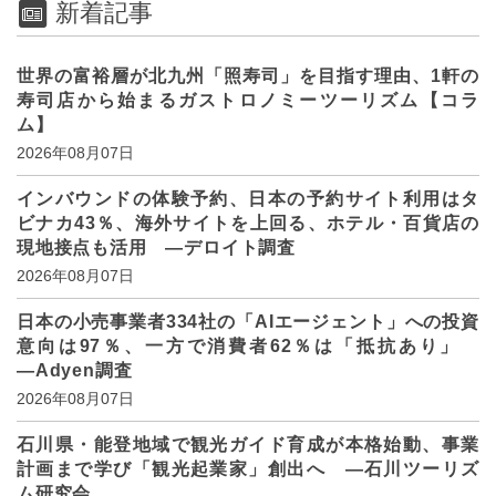
新着記事
世界の富裕層が北九州「照寿司」を目指す理由、1軒の
寿司店から始まるガストロノミーツーリズム【コラ
ム】
2026年08月07日
インバウンドの体験予約、日本の予約サイト利用はタ
ビナカ43％、海外サイトを上回る、ホテル・百貨店の
現地接点も活用 ―デロイト調査
2026年08月07日
日本の小売事業者334社の「AIエージェント」への投資
意向は97％、一方で消費者62％は「抵抗あり」
―Adyen調査
2026年08月07日
石川県・能登地域で観光ガイド育成が本格始動、事業
計画まで学び「観光起業家」創出へ ―石川ツーリズ
ム研究会