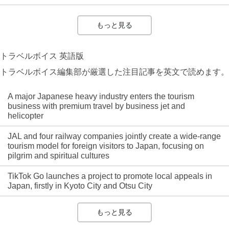
もっと見る
トラベルボイス 英語版
トラベルボイス編集部が厳選した注目記事を英文で読めます。
A major Japanese heavy industry enters the tourism
business with premium travel by business jet and
helicopter
JAL and four railway companies jointly create a wide-range
tourism model for foreign visitors to Japan, focusing on
pilgrim and spiritual cultures
TikTok Go launches a project to promote local appeals in
Japan, firstly in Kyoto City and Otsu City
もっと見る