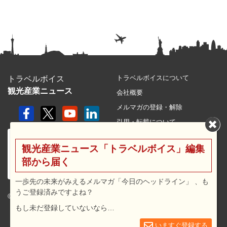
トラベルボイスについて
トラベルボイス
観光産業ニュース
会社概要
メルマガの登録・解除
引用・転載について
プライバシーポリシー
観光産業ニュース「トラベルボイス」編集
利用規約
部から届く
サイトマップ
広告メニュー・料金
一歩先の未来がみえるメルマガ「今日のヘッドライン」 、も
うご登録済みですよね？
プレスリリース窓口
© 2026 travel voice.
もし未だ登録していないなら…
求人広告
お問合せ
いますぐ登録する