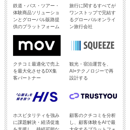
鉄道・バス・ツアー・
旅行に関するすべてが
体験商品ソリューショ
ワンストップで完結す
ンとグローバル販路提
るグローバルオンライ
供のプラットフォーム
ン旅行会社
クチコミ最適化で売上
観光・宿泊運営を、
を最大化させるDX集
AI×テクノロジーで再
客パートナー
設計する
ホスピタリティを強み
顧客のクチコミを分析
に課題解決・経済促進
し、顧客体験をAIで最
を支援し、持続可能な
大化するプラットフォ