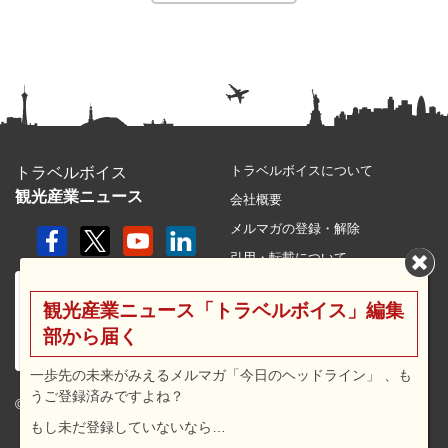
トラベルボイスについて
トラベルボイス
観光産業ニュース
会社概要
メルマガの登録・解除
引用・転載について
プライバシーポリシー
観光産業ニュース「トラベルボイス」編集
利用規約
部から届く
サイトマップ
広告メニュー・料金
一歩先の未来がみえるメルマガ「今日のヘッドライン」 、も
うご登録済みですよね？
プレスリリース窓口
© 2026 travel voice.
もし未だ登録していないなら…
求人広告