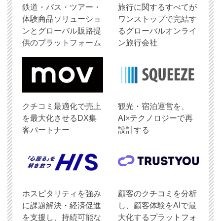
鉄道・バス・ツアー・
旅行に関するすべてが
体験商品ソリューショ
ワンストップで完結す
ンとグローバル販路提
るグローバルオンライ
供のプラットフォーム
ン旅行会社
クチコミ最適化で売上
観光・宿泊運営を、
を最大化させるDX集
AI×テクノロジーで再
客パートナー
設計する
ホスピタリティを強み
顧客のクチコミを分析
に課題解決・経済促進
し、顧客体験をAIで最
を支援し、持続可能な
大化するプラットフォ