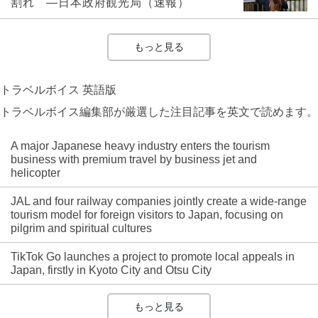
割れ ―日本政府観光局（速報）
もっと見る
トラベルボイス 英語版
トラベルボイス編集部が厳選した注目記事を英文で読めます。
A major Japanese heavy industry enters the tourism
business with premium travel by business jet and
helicopter
JAL and four railway companies jointly create a wide-range
tourism model for foreign visitors to Japan, focusing on
pilgrim and spiritual cultures
TikTok Go launches a project to promote local appeals in
Japan, firstly in Kyoto City and Otsu City
もっと見る