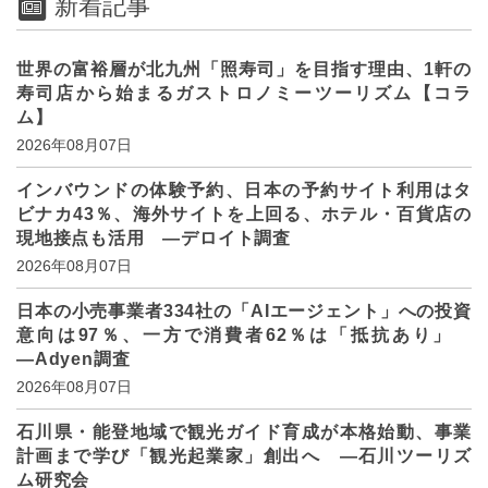
新着記事
世界の富裕層が北九州「照寿司」を目指す理由、1軒の
寿司店から始まるガストロノミーツーリズム【コラ
ム】
2026年08月07日
インバウンドの体験予約、日本の予約サイト利用はタ
ビナカ43％、海外サイトを上回る、ホテル・百貨店の
現地接点も活用 ―デロイト調査
2026年08月07日
日本の小売事業者334社の「AIエージェント」への投資
意向は97％、一方で消費者62％は「抵抗あり」
―Adyen調査
2026年08月07日
石川県・能登地域で観光ガイド育成が本格始動、事業
計画まで学び「観光起業家」創出へ ―石川ツーリズ
ム研究会