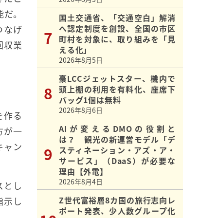
能だ。
国土交通省、「交通空白」解消
へ認定制度を創設、全国の市区
つなげ
町村を対象に、取り組みを「見
回収業
える化」
2026年8月5日
豪LCCジェットスター、機内で
頭上棚の利用を有料化、座席下
バッグ1個は無料
2026年8月6日
を作る
AIが変えるDMOの役割と
方が一
は？ 観光の新運営モデル「デ
キャン
スティネーション・アズ・ア・
サービス」（DaaS）が必要な
理由【外電】
2026年8月4日
スとし
Z世代富裕層8カ国の旅行志向レ
指示し
ポート発表、少人数グループ化