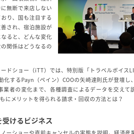
時に無断で来店しない
ており、国も注目する
改善され、宿泊施設が
になると、どんな変化
設の関係はどうなるの
ードショー（iTT）では、特別版「トラベルボイスLIVE
動化するPayn（ペイン）COOの矢崎達則氏が登壇し
事業者の変化まで、各種調査によるデータを交えて
もにメリットを得られる請求・回収の方法とは？
を受けるビジネス
らノーショーや直前キャンセルの実態を説明。経済産