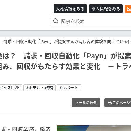
入札情報をみる
求人情報をみる
請求・回収自動化「Payn」が提案する取消し客の体験を向上させる仕
は？ 請求・回収自動化「Payn」が提
組み、回収がもたらす効果と変化 －トラ
イスLIVE
#ホテル・旅館
#レポート
メールに転送
このページ
請求・回収業務。経済