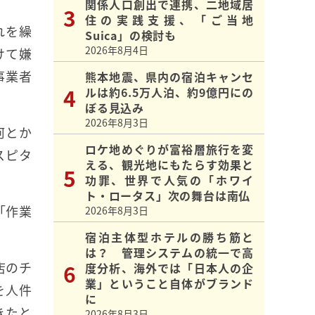
関係人口創出で連携、二地域居
住の実践支援、「ご当地
れを繰
Suica」の検討も
2026年8月4日
けて嫌
事業者
熊本地震、県内の宿泊キャンセ
ルは約6.5万人泊、約9億円にの
ぼる見込み
2026年8月3日
何とか
ロケ地めぐりが富裕層旅行を変
スピタ
える、観光地にもたらす効果と
功罪、世界で人気の「ホワイ
ト・ロータス」次の舞台は南仏
「作業
2026年8月3日
宿泊主体型ホテルの勝ち筋と
は？ 管理システムの統一で高
店のチ
度分析、海外では「日本人の企
業」ということ自体がブランド
を人件
に
きたと
2026年8月3日