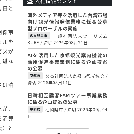
入札情報セレクト
当日と
海外メディア等を活用した台湾市場
向け観光情報発信業務に係る公募
型プロポーザルの実施
関係事
一般社団法人ツーリズム
広島県呉市
セルを
KURE / 締切:2026年08月21日
ビスが
AIを活用した京都観光案内機能の
可避な
活用促進事業業務に係る企画提案
の公募
公益社団法人京都市観光協会 /
京都市
締切:2026年08月14日
由は消
日韓相互誘客FAMツアー事業業務
に係る企画提案の公募
たが、
福岡県庁 / 締切:2026年09月04
福岡県
日
ら清算
氏）と