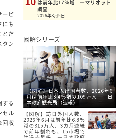
は前年比17％増 ―マリオット
調査
サービ
2026年8月5日
フにも
ことだ
図解シリーズ
スタン
【図解】日本人出国者数、2026年6
月は前年比3.4％増の109万人 ―日
本政府観光局（速報）
関する
ンセル
【図解】訪日外国人数、
2026年6月は前年比6.8％
な回収
減の315万人、3カ月連続
で前年割れも、15市場で
は過去最多 ―日本政府