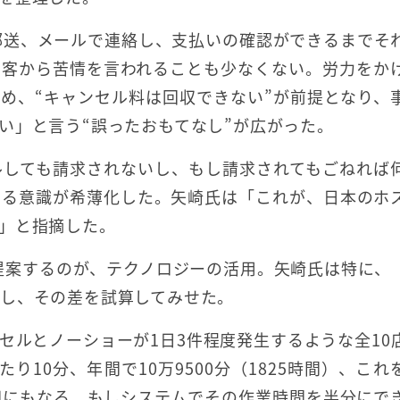
郵送、メールで連絡し、支払いの確認ができるまでそ
消客から苦情を言われることも少なくない。労力をか
め、“キャンセル料は回収できない”が前提となり、
い」と言う“誤ったおもてなし”が広がった。
ルしても請求されないし、もし請求されてもごねれば
する意識が希薄化した。矢崎氏は「これが、日本のホ
」と指摘した。
が提案するのが、テクノロジーの活用。矢崎氏は特に、
し、その差を試算してみせた。
セルとノーショーが1日3件程度発生するような全10
10分、年間で10万9500分（1825時間）、これ
万円にもなる。もしシステムでその作業時間を半分にで