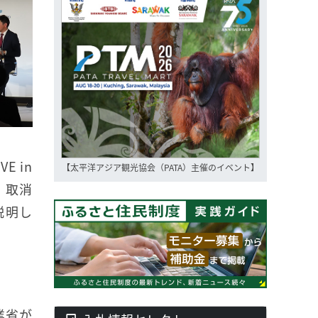
 in
【太平洋アジア観光協会（PATA）主催のイベント】
、取消
説明し
業省が