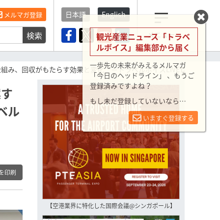
日本語
English
メルマガ登録
検索
メニュー
観光産業ニュース「トラベ
ルボイス」編集部から届く
一歩先の未来がみえるメルマガ
組み、回収がもたらす効果と変化 －トラベルボイスLIVEレポート（P
「今日のヘッドライン」 、もうご
登録済みですよね？
案す
もし未だ登録していないなら…
ベル
いますぐ登録する
を印刷
【空港業界に特化した国際会議@シンガポール】