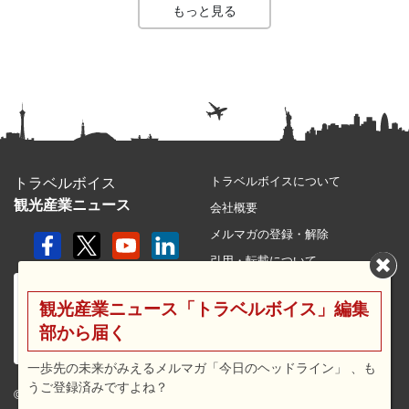
もっと見る
トラベルボイスについて
トラベルボイス
観光産業ニュース
会社概要
メルマガの登録・解除
引用・転載について
プライバシーポリシー
観光産業ニュース「トラベルボイス」編集
利用規約
部から届く
サイトマップ
広告メニュー・料金
一歩先の未来がみえるメルマガ「今日のヘッドライン」 、も
うご登録済みですよね？
プレスリリース窓口
© 2026 travel voice.