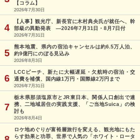
【コラム】
2026年7月30日
【人事】観光庁、新長官に木村典央氏が就任へ、幹
部級の異動発表 ―2026年7月31日・8月7日付
2026年7月31日
熊本地震、県内の宿泊キャンセルは約6.5万人泊、
約9億円にのぼる見込み
2026年8月3日
LCCピーチ、新たに大幅遅延・欠航時の宿泊・交
通費を補償、国内線1万円・国際線2万円まで
2026年7月31日
栃木県那須塩原市とJR東日本、関係人口創出で連
携、二地域居住の実践支援、「ご当地Suica」の検
討も
2026年8月4日
ロケ地めぐりが富裕層旅行を変える、観光地にもた
らす効果と功罪、世界で人気の「ホワイト・ロータ