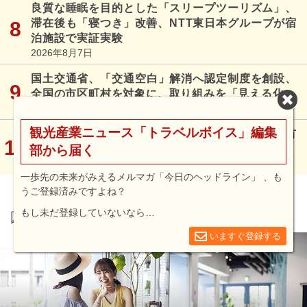
良質な睡眠を目的とした「スリープツーリズム」、
滞在後も「寝つき」改善、NTT東日本グループが宿
泊施設で実証実験
2026年8月7日
国土交通省、「交通空白」解消へ認定制度を創設、
全国の市区町村を対象に、取り組みを「見える化」
2026年8月5日
観光産業ニュース「トラベルボイス」編集
豪LCCジェットスター、機内で頭上棚の利用を有
部から届く
料化、座席下バッグ1個は無料
2026年8月6日
一歩先の未来がみえるメルマガ「今日のヘッドライン」 、も
うご登録済みですよね？
もし未だ登録していないなら…
図解シリーズ
いますぐ登録する