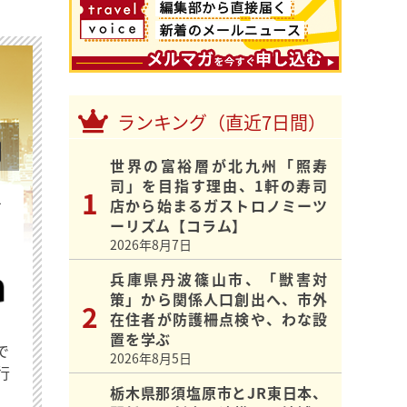
ランキング（直近7日間）
世界の富裕層が北九州「照寿
司」を目指す理由、1軒の寿司
を
店から始まるガストロノミーツ
ーリズム【コラム】
2026年8月7日
兵庫県丹波篠山市、「獣害対
策」から関係人口創出へ、市外
在住者が防護柵点検や、わな設
置を学ぶ
で
2026年8月5日
行
栃木県那須塩原市とJR東日本、