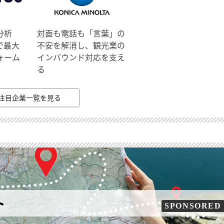
分析
対面も電話も「言葉」の
で最大
不安を解消し、観光業の
ォーム
インバウンド対応を支え
る
注目企業一覧を見る
ト
SPONSORED