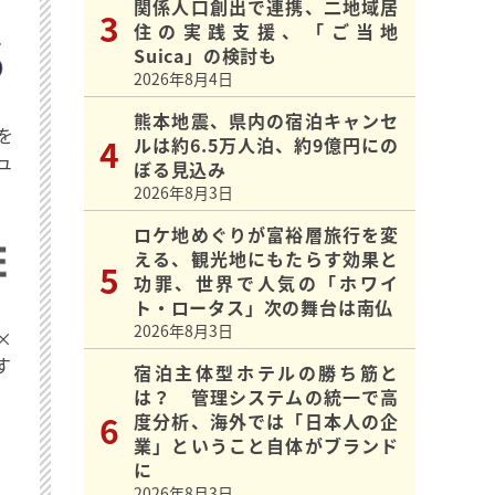
関係人口創出で連携、二地域居
住の実践支援、「ご当地
Suica」の検討も
2026年8月4日
熊本地震、県内の宿泊キャンセ
を
ルは約6.5万人泊、約9億円にの
ュ
ぼる見込み
2026年8月3日
ロケ地めぐりが富裕層旅行を変
える、観光地にもたらす効果と
功罪、世界で人気の「ホワイ
ト・ロータス」次の舞台は南仏
2026年8月3日
×
す
宿泊主体型ホテルの勝ち筋と
は？ 管理システムの統一で高
度分析、海外では「日本人の企
業」ということ自体がブランド
に
2026年8月3日