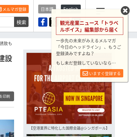
日本語
English
メルマガ登録
検索
メニュー
観光産業ニュース「トラベ
ルボイス」編集部から届く
一歩先の未来がみえるメルマガ
誘致も
「今日のヘッドライン」 、もうご
登録済みですよね？
建設
もし未だ登録していないなら…
いますぐ登録する
を印刷
【空港業界に特化した国際会議@シンガポール】