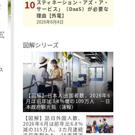
スティネーション・アズ・ア・
ビ
サービス」（DaaS）が必要な
理由【外電】
2026年8月4日
図解シリーズ
最
ス
【図解】日本人出国者数、2026年6
月は前年比3.4％増の109万人 ―日
本政府観光局（速報）
【図解】訪日外国人数、
2026年6月は前年比6.8％
減の315万人、3カ月連続