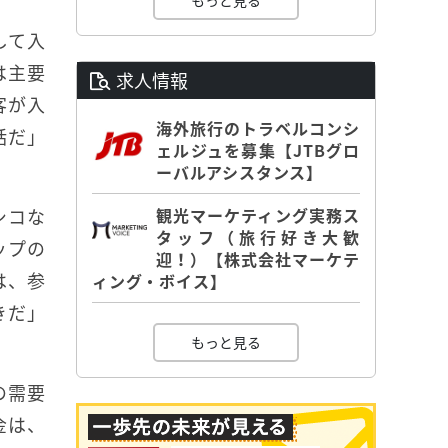
もっと見る
して入
は主要
求人情報
客が入
海外旅行のトラベルコンシ
話だ」
ェルジュを募集【JTBグロ
ーバルアシスタンス】
シコな
観光マーケティング実務ス
タッフ（旅行好き大歓
ップの
迎！）【株式会社マーケテ
は、参
ィング・ボイス】
きだ」
もっと見る
の需要
金は、