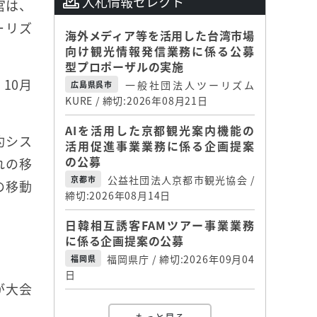
入札情報セレクト
官は、
ーリズ
海外メディア等を活用した台湾市場
向け観光情報発信業務に係る公募
型プロポーザルの実施
10月
一般社団法人ツーリズム
広島県呉市
KURE / 締切:2026年08月21日
AIを活用した京都観光案内機能の
約シス
活用促進事業業務に係る企画提案
の公募
れの移
公益社団法人京都市観光協会 /
京都市
の移動
締切:2026年08月14日
日韓相互誘客FAMツアー事業業務
に係る企画提案の公募
福岡県庁 / 締切:2026年09月04
福岡県
日
が大会