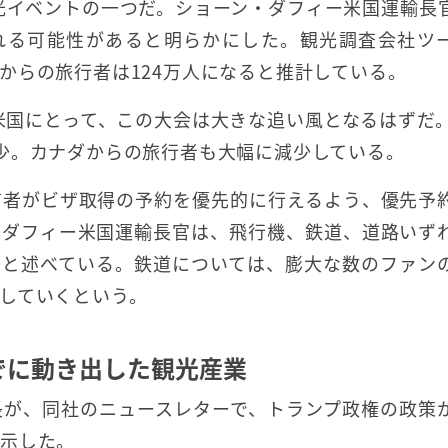
際観光イベントの一つだ。ショーン・ダフィー米国運輸長
訪れる可能性があると明らかにした。観光調査会社ツ
からの旅行者は124万人になると推計している。
米国にとって、この大会は大きな追い風となるはずだ。
少。カナダからの旅行者も大幅に減少している。
有者がビザ取得の予約を優先的に行えるよう、優先予
、ダフィー米国運輸長官は、飛行機、鉄道、道路いず
」と述べている。鉄道については、膨大な数のファン
していくという。
でに動き出した観光産業
長が、同社のニュースレターで、トランプ政権の政策
を示した。