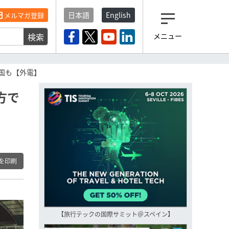
日本語
English
メルマガ登録
検索
メニュー
観光産業ニュース「トラベ
ルボイス」編集部から届く
一歩先の未来がみえるメルマガ
国も【外電】
「今日のヘッドライン」 、もうご
登録済みですよね？
方で
もし未だ登録していないなら…
いますぐ登録する
を印刷
【旅行テックの国際サミット＠スペイン】