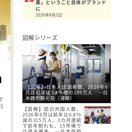
業」ということ自体がブランド
に
2026年8月3日
図解シリーズ
を
【図解】日本人出国者数、2026年6
月は前年比3.4％増の109万人 ―日
本政府観光局（速報）
で
行
【図解】訪日外国人数、
2026年6月は前年比6.8％
減の315万人、3カ月連続
で前年割れも、15市場で
は過去最多 ―日本政府