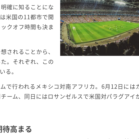
を明確に知ることにな
は米国の11都市で開
キックオフ時間も決ま
予想されることから、
いた。それぞれ、この
いる。
アムで行われるメキシコ対南アフリカ。6月12日には
利チーム、同日にはロサンゼルスで米国対パラグアイ
期待高まる