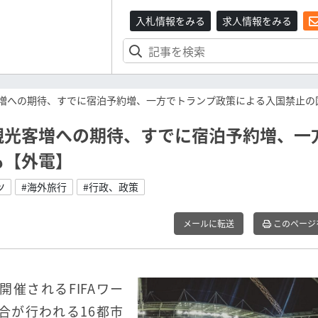
入札情報をみる
求人情報をみる
増への期待、すでに宿泊予約増、一方でトランプ政策による入国禁止の
観光客増への期待、すでに宿泊予約増、一
も【外電】
ツ
#海外旅行
#行政、政策
メールに転送
このページ
開催されるFIFAワー
合が行われる16都市