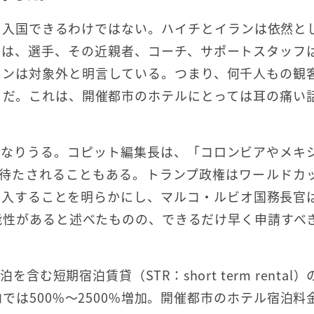
に入国できるわけではない。ハイチとイランは依然と
省は、選手、その近親者、コーチ、サポートスタッフ
ァンは対象外と明言している。つまり、何千人もの観
とだ。これは、開催都市のホテルにとっては耳の痛い
となりうる。コピット編集長は、「コロンビアやメキ
も待たされることもある。トランプ政権はワールドカ
導入することを明らかにし、マルコ・ルビオ国務長官
能性があると述べたものの、できるだけ早く申請すべ
短期宿泊賃貸（STR：short term rental）
コでは500%～2500%増加。開催都市のホテル宿泊料