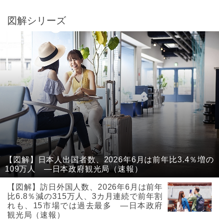
図解シリーズ
【図解】日本人出国者数、2026年6月は前年比3.4％増の
109万人 ―日本政府観光局（速報）
【図解】訪日外国人数、2026年6月は前年
比6.8％減の315万人、3カ月連続で前年割
れも、15市場では過去最多 ―日本政府
観光局（速報）