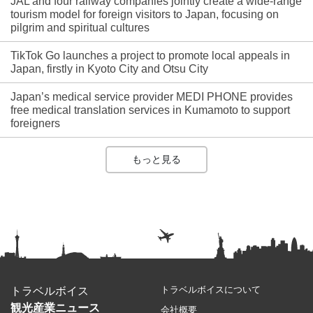
JAL and four railway companies jointly create a wide-range
tourism model for foreign visitors to Japan, focusing on
pilgrim and spiritual cultures
TikTok Go launches a project to promote local appeals in
Japan, firstly in Kyoto City and Otsu City
Japan’s medical service provider MEDI PHONE provides
free medical translation services in Kumamoto to support
foreigners
もっと見る
トラベルボイスについて
トラベルボイス
観光産業ニュース
会社概要