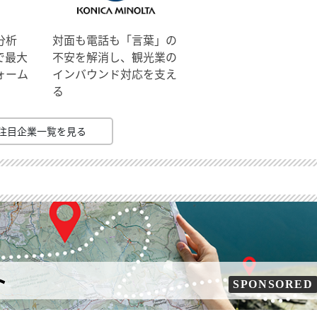
分析
対面も電話も「言葉」の
で最大
不安を解消し、観光業の
ォーム
インバウンド対応を支え
る
注目企業一覧を見る
ト
SPONSORED