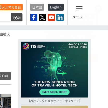
日本語
English
メルマガ登録
検索
メニュー
観光産業ニュース「トラベ
ルボイス」編集部から届く
一歩先の未来がみえるメルマガ
販路拡大
「今日のヘッドライン」 、もうご
登録済みですよね？
もし未だ登録していないなら…
いますぐ登録する
を印刷
【旅行テックの国際サミット＠スペイン】