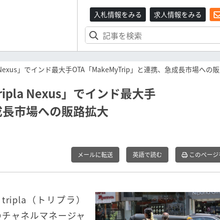
入札情報をみる
求人情報をみる
Nexus」でインド最大手OTA「MakeMyTrip」と連携、急成長市場への
pla Nexus」でインド最大手
、急成長市場への販路拡大
メールに転送
英語で読む
このページ
ripla（トリプラ）
のチャネルマネージャ