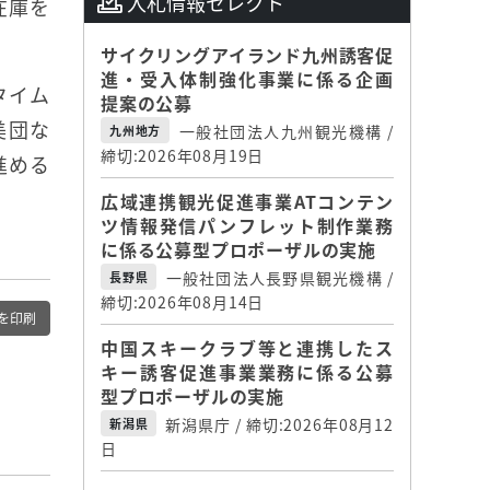
入札情報セレクト
在庫を
サイクリングアイランド九州誘客促
進・受入体制強化事業に係る企画
タイム
提案の公募
美団な
一般社団法人九州観光機構 /
九州地方
締切:2026年08月19日
進める
広域連携観光促進事業ATコンテン
ツ情報発信パンフレット制作業務
に係る公募型プロポーザルの実施
一般社団法人長野県観光機構 /
長野県
締切:2026年08月14日
を印刷
中国スキークラブ等と連携したス
キー誘客促進事業業務に係る公募
型プロポーザルの実施
新潟県庁 / 締切:2026年08月12
新潟県
日