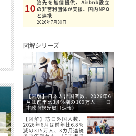
泊先を無償提供、Airbnb設立
の非営利団体が支援、国内NPO
と連携
2026年7月30日
図解シリーズ
【図解】日本人出国者数、2026年6
月は前年比3.4％増の109万人 ―日
本政府観光局（速報）
【図解】訪日外国人数、
2026年6月は前年比6.8％
減の315万人、3カ月連続