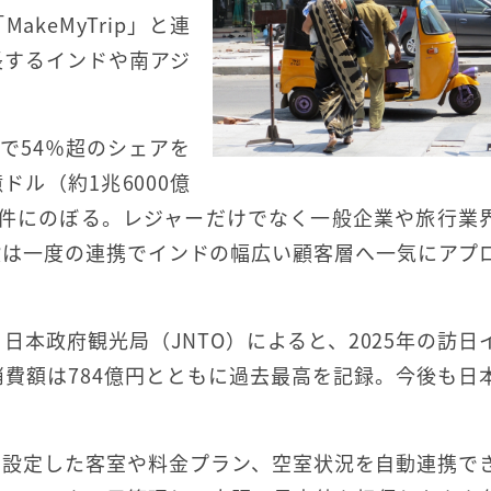
MakeMyTrip」と連
長するインドや南アジ
場で54％超のシェアを
ドル（約1兆6000億
億件にのぼる。レジャーだけでなく一般企業や旅行業
設は一度の連携でインドの幅広い顧客層へ一気にアプ
本政府観光局（JNTO）によると、2025年の訪日
、消費額は784億円とともに過去最高を記録。今後も日
で設定した客室や料金プラン、空室状況を自動連携で