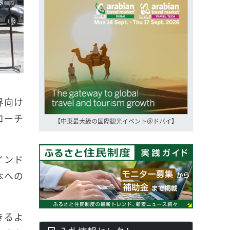
界向け
ローチ
【中東最大級の国際観光イベント＠ドバイ】
インド
本への
きるよ