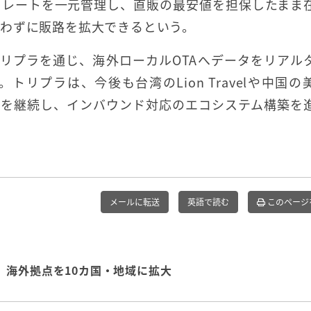
引レートを一元管理し、直販の最安値を担保したまま
わずに販路を拡大できるという。
施設がトリプラを通じ、海外ローカルOTAへデータをリアル
リプラは、今後も台湾のLion Travelや中国の
充を継続し、インバウンド対応のエコシステム構築を
メールに転送
英語で読む
このページ
、海外拠点を10カ国・地域に拡大