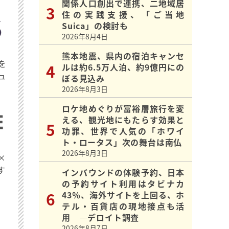
関係人口創出で連携、二地域居
住の実践支援、「ご当地
Suica」の検討も
2026年8月4日
熊本地震、県内の宿泊キャンセ
を
ルは約6.5万人泊、約9億円にの
ュ
ぼる見込み
2026年8月3日
ロケ地めぐりが富裕層旅行を変
える、観光地にもたらす効果と
功罪、世界で人気の「ホワイ
ト・ロータス」次の舞台は南仏
2026年8月3日
×
す
インバウンドの体験予約、日本
の予約サイト利用はタビナカ
43％、海外サイトを上回る、ホ
テル・百貨店の現地接点も活
用 ―デロイト調査
2026年8月7日