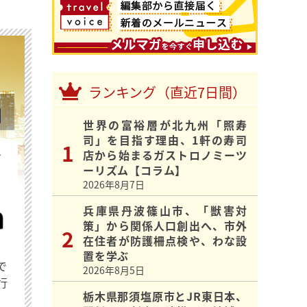
ランキング（直近7日間）
世界の富裕層が北九州「照寿
司」を目指す理由、1軒の寿司
店から始まるガストロノミーツ
を
ーリズム【コラム】
2026年8月7日
兵庫県丹波篠山市、「獣害対
策」から関係人口創出へ、市外
在住者が防護柵点検や、わな設
置を学ぶ
で
2026年8月5日
行
栃木県那須塩原市とJR東日本、