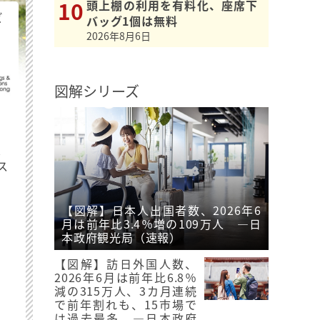
頭上棚の利用を有料化、座席下
ビ
バッグ1個は無料
2026年8月6日
図解シリーズ
最
ス
【図解】日本人出国者数、2026年6
月は前年比3.4％増の109万人 ―日
本政府観光局（速報）
【図解】訪日外国人数、
2026年6月は前年比6.8％
減の315万人、3カ月連続
で前年割れも、15市場で
は過去最多 ―日本政府