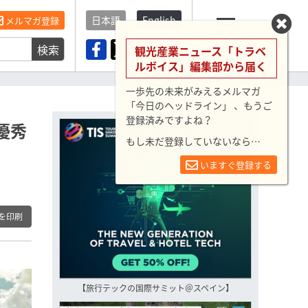
日本語
English
メルマガ登録
検索
メニュー
観光産業ニュース「トラベ
ルボイス」編集部から届く
一歩先の未来がみえるメルマガ
「今日のヘッドライン」 、もうご
登録済みですよね？
優秀
もし未だ登録していないなら…
いますぐ登録する
を印刷
【旅行テックの国際サミット＠スペイン】