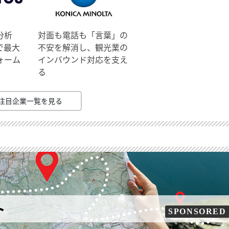
分析
対面も電話も「言葉」の
で最大
不安を解消し、観光業の
ォーム
インバウンド対応を支え
る
注目企業一覧を見る
ト
SPONSORED