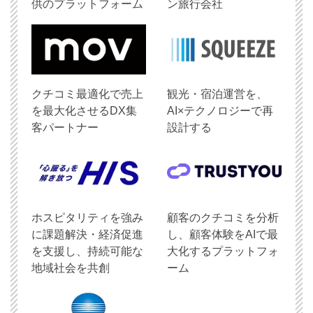
供のプラットフォーム
ン旅行会社
クチコミ最適化で売上
観光・宿泊運営を、
を最大化させるDX集
AI×テクノロジーで再
客パートナー
設計する
ホスピタリティを強み
顧客のクチコミを分析
に課題解決・経済促進
し、顧客体験をAIで最
を支援し、持続可能な
大化するプラットフォ
地域社会を共創
ーム