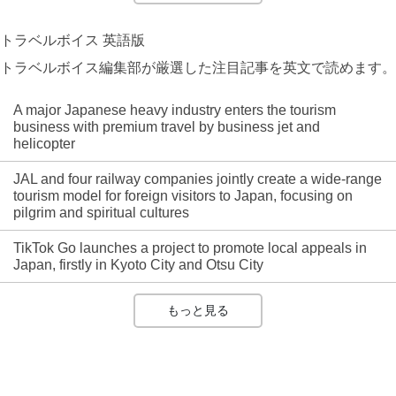
トラベルボイス 英語版
トラベルボイス編集部が厳選した注目記事を英文で読めます。
A major Japanese heavy industry enters the tourism
business with premium travel by business jet and
helicopter
JAL and four railway companies jointly create a wide-range
tourism model for foreign visitors to Japan, focusing on
pilgrim and spiritual cultures
TikTok Go launches a project to promote local appeals in
Japan, firstly in Kyoto City and Otsu City
もっと見る