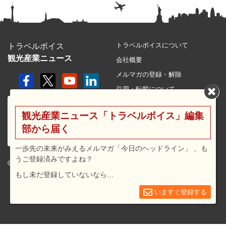
トラベルボイスについて
トラベルボイス
観光産業ニュース
会社概要
メルマガの登録・解除
引用・転載について
プライバシーポリシー
観光産業ニュース「トラベルボイス」編集
利用規約
部から届く
サイトマップ
広告メニュー・料金
一歩先の未来がみえるメルマガ「今日のヘッドライン」 、も
うご登録済みですよね？
プレスリリース窓口
© 2026 travel voice.
もし未だ登録していないなら…
求人広告
お問合せ
いますぐ登録する