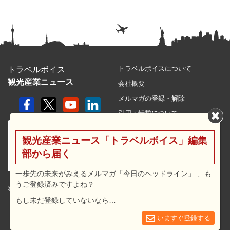
トラベルボイスについて
トラベルボイス
観光産業ニュース
会社概要
メルマガの登録・解除
引用・転載について
プライバシーポリシー
観光産業ニュース「トラベルボイス」編集
利用規約
部から届く
サイトマップ
広告メニュー・料金
一歩先の未来がみえるメルマガ「今日のヘッドライン」 、も
うご登録済みですよね？
プレスリリース窓口
© 2026 travel voice.
もし未だ登録していないなら…
求人広告
お問合せ
いますぐ登録する