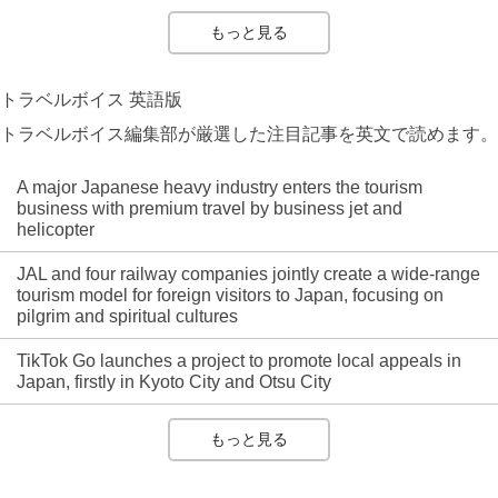
もっと見る
トラベルボイス 英語版
トラベルボイス編集部が厳選した注目記事を英文で読めます。
A major Japanese heavy industry enters the tourism
business with premium travel by business jet and
helicopter
JAL and four railway companies jointly create a wide-range
tourism model for foreign visitors to Japan, focusing on
pilgrim and spiritual cultures
TikTok Go launches a project to promote local appeals in
Japan, firstly in Kyoto City and Otsu City
もっと見る