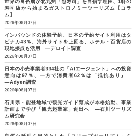
世界の富裕層が北九州「照寿司」を目指す理由、1軒の
寿司店から始まるガストロノミーツーリズム【コラ
ム】
2026年08月07日
インバウンドの体験予約、日本の予約サイト利用はタ
ビナカ43％、海外サイトを上回る、ホテル・百貨店の
現地接点も活用 ―デロイト調査
2026年08月07日
日本の小売事業者334社の「AIエージェント」への投資
意向は97％、一方で消費者62％は「抵抗あり」
―Adyen調査
2026年08月07日
石川県・能登地域で観光ガイド育成が本格始動、事業
計画まで学び「観光起業家」創出へ ―石川ツーリズ
ム研究会
2026年08月07日