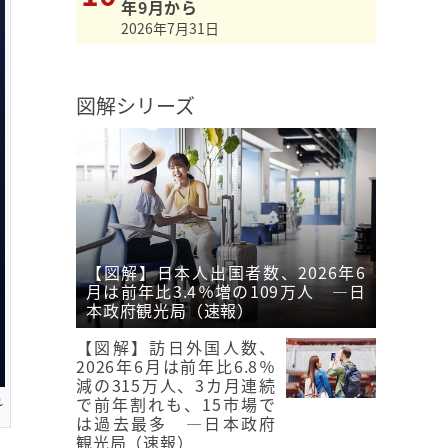
年9月から
2026年7月31日
図解シリーズ
【図解】日本人出国者数、2026年6
月は前年比3.4％増の109万人 ―日
本政府観光局（速報）
【図解】訪日外国人数、
2026年6月は前年比6.8％
減の315万人、3カ月連続
れ
で前年割れも、15市場で
は過去最多 ―日本政府
観光局（速報）