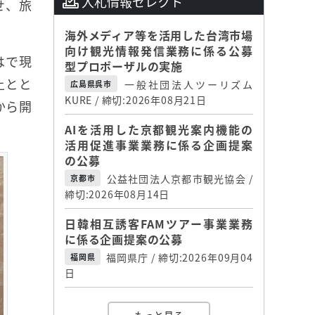
入札情報セレクト
せ、旅
海外メディア等を活用した台湾市場
向け観光情報発信業務に係る公募
はで現
型プロポーザルの実施
上とと
一般社団法人ツーリズム
広島県呉市
KURE / 締切:2026年08月21日
から開
AIを活用した京都観光案内機能の
活用促進事業業務に係る企画提案
の公募
公益社団法人京都市観光協会 /
京都市
締切:2026年08月14日
日韓相互誘客FAMツアー事業業務
に係る企画提案の公募
福岡県庁 / 締切:2026年09月04
福岡県
日