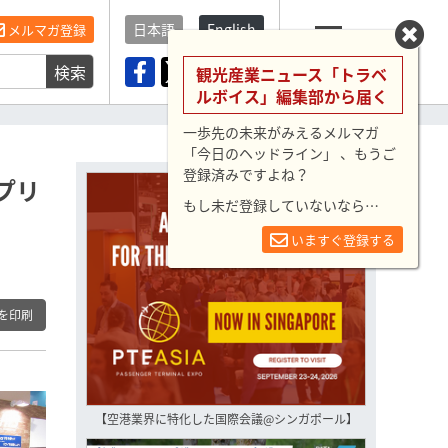
日本語
English
メルマガ登録
検索
メニュー
観光産業ニュース「トラベ
ルボイス」編集部から届く
一歩先の未来がみえるメルマガ
「今日のヘッドライン」 、もうご
登録済みですよね？
プリ
もし未だ登録していないなら…
いますぐ登録する
を印刷
【空港業界に特化した国際会議@シンガポール】