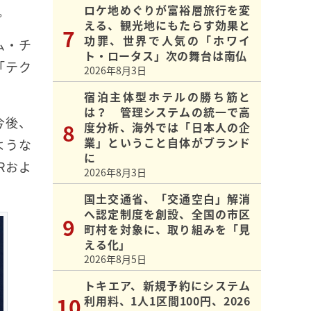
ロケ地めぐりが富裕層旅行を変
。
える、観光地にもたらす効果と
功罪、世界で人気の「ホワイ
ム・チ
ト・ロータス」次の舞台は南仏
「テク
2026年8月3日
宿泊主体型ホテルの勝ち筋と
は？ 管理システムの統一で高
今後、
度分析、海外では「日本人の企
業」ということ自体がブランド
ような
に
Rおよ
2026年8月3日
国土交通省、「交通空白」解消
へ認定制度を創設、全国の市区
町村を対象に、取り組みを「見
える化」
2026年8月5日
トキエア、新規予約にシステム
利用料、1人1区間100円、2026