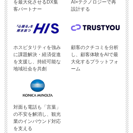
を最大化させるDX集
AI×テクノロジーで再
客パートナー
設計する
ホスピタリティを強み
顧客のクチコミを分析
に課題解決・経済促進
し、顧客体験をAIで最
を支援し、持続可能な
大化するプラットフォ
地域社会を共創
ーム
対面も電話も「言葉」
の不安を解消し、観光
業のインバウンド対応
を支える