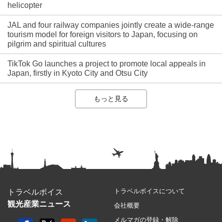
helicopter
JAL and four railway companies jointly create a wide-range
tourism model for foreign visitors to Japan, focusing on
pilgrim and spiritual cultures
TikTok Go launches a project to promote local appeals in
Japan, firstly in Kyoto City and Otsu City
もっと見る
トラベルボイスについて
トラベルボイス
観光産業ニュース
会社概要
メルマガの登録・解除