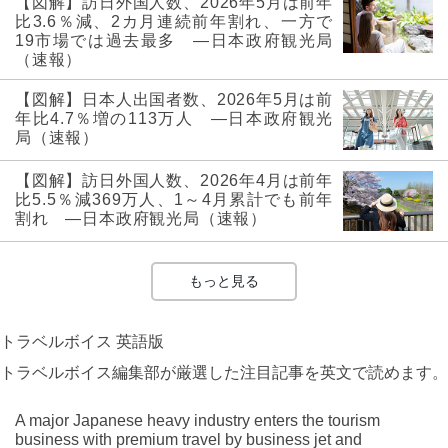
【図解】訪日外国人数、2026年5月は前年
比3.6％減、2カ月連続前年割れ、一方で
19市場では過去最多 ―日本政府観光局
（速報）
【図解】日本人出国者数、2026年5月は前
年比4.7％増の113万人 ―日本政府観光
局（速報）
【図解】訪日外国人数、2026年4月は前年
比5.5％減369万人、1～4月累計でも前年
割れ ―日本政府観光局（速報）
もっと見る
トラベルボイス 英語版
トラベルボイス編集部が厳選した注目記事を英文で読めます。
A major Japanese heavy industry enters the tourism
business with premium travel by business jet and