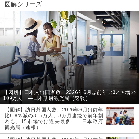
図解シリーズ
【図解】日本人出国者数、2026年6月は前年比3.4％増の
109万人 ―日本政府観光局（速報）
【図解】訪日外国人数、2026年6月は前年
比6.8％減の315万人、3カ月連続で前年割
れも、15市場では過去最多 ―日本政府
観光局（速報）