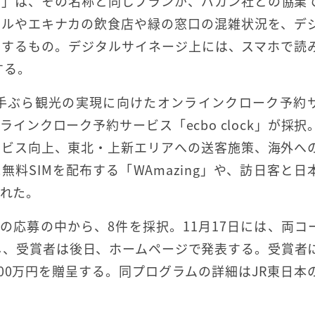
ス」は、その名称と同じプランが、バカン社との協業
ビルやエキナカの飲食店や緑の窓口の混雑状況を、デ
示するもの。デジタルサイネージ上には、スマホで読
する。
手ぶら観光の実現に向けたオンラインクローク予約
ンクローク予約サービス「ecbo clock」が採択
ービス向上、東北・上新エリアへの送客施策、海外へ
料SIMを配布する「WAmazing」や、訪日客と日
ばれた。
の応募の中から、8件を採択。11月17日には、両コ
し、受賞者は後日、ホームページで発表する。受賞者
00万円を贈呈する。同プログラムの詳細はJR東日本