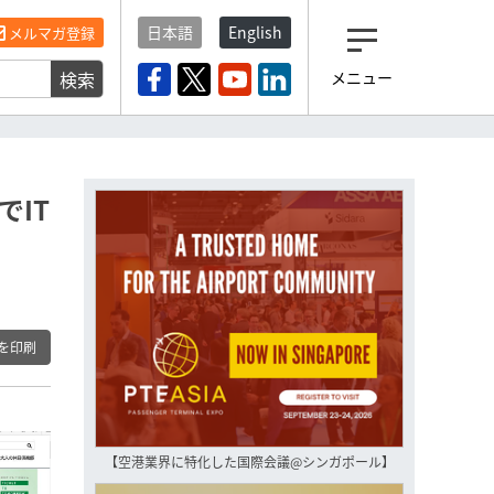
日本語
English
メルマガ登録
検索
メニュー
観光産業ニュース「トラベ
ルボイス」編集部から届く
一歩先の未来がみえるメルマガ
「今日のヘッドライン」 、もうご
登録済みですよね？
IT
もし未だ登録していないなら…
いますぐ登録する
を印刷
【空港業界に特化した国際会議@シンガポール】