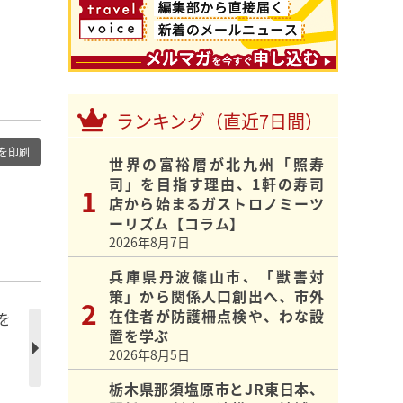
ランキング（直近7日間）
を印刷
世界の富裕層が北九州「照寿
司」を目指す理由、1軒の寿司
店から始まるガストロノミーツ
ーリズム【コラム】
2026年8月7日
兵庫県丹波篠山市、「獣害対
策」から関係人口創出へ、市外
在住者が防護柵点検や、わな設
を
置を学ぶ
2026年8月5日
栃木県那須塩原市とJR東日本、