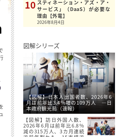
を
スティネーション・アズ・ア・
サービス」（DaaS）が必要な
理由【外電】
2026年8月4日
図解シリーズ
で
行
【図解】日本人出国者数、2026年6
月は前年比3.4％増の109万人 ―日
を
本政府観光局（速報）
ュ
【図解】訪日外国人数、
2026年6月は前年比6.8％
減の315万人、3カ月連続