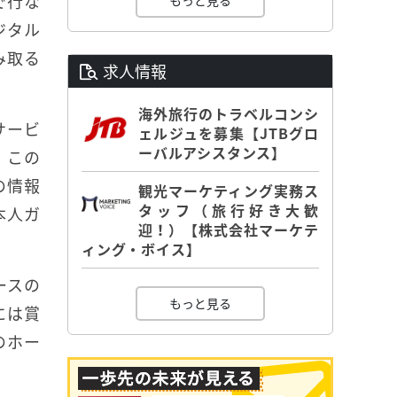
で行な
もっと見る
ジタル
み取る
求人情報
海外旅行のトラベルコンシ
サービ
ェルジュを募集【JTBグロ
ーバルアシスタンス】
。この
の情報
観光マーケティング実務ス
タッフ（旅行好き大歓
本人ガ
迎！）【株式会社マーケテ
ィング・ボイス】
ースの
もっと見る
には賞
のホー