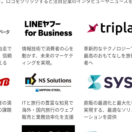
す。ロゴをクリックすると注目企業のインタビューやニュース
自走で
情報技術で消費者の心を
革新的なテクノロジー
、信頼
動かす、未来のマーケテ
最高のおもてなしを旅
える
ィングを実現。
者へ
者の満
ITと旅行の豊富な知見で
直販の最適化と最大化
の課題
海外・国内旅行のウェブ
実現する、最適なソリ
販売と業務効率化を支援
ーションを提供