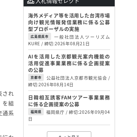
入札情報セレクト
海外メディア等を活用した台湾市場
向け観光情報発信業務に係る公募
型プロポーザルの実施
一般社団法人ツーリズム
広島県呉市
KURE / 締切:2026年08月21日
AIを活用した京都観光案内機能の
活用促進事業業務に係る企画提案
の公募
公益社団法人京都市観光協会 /
京都市
締切:2026年08月14日
表され
日韓相互誘客FAMツアー事業業務
」を組
に係る企画提案の公募
交通系
福岡県庁 / 締切:2026年09月04
福岡県
日