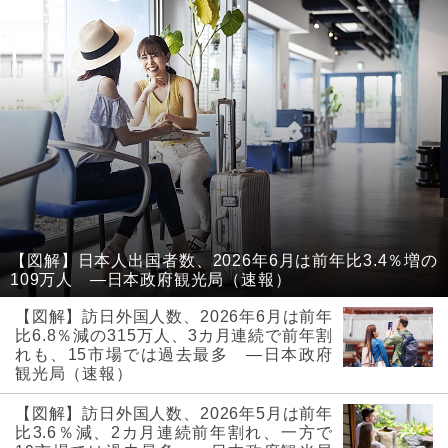
【図解】日本人出国者数、2026年6月は前年比3.4％増の
109万人 ―日本政府観光局（速報）
【図解】訪日外国人数、2026年6月は前年
比6.8％減の315万人、3カ月連続で前年割
れも、15市場では過去最多 ―日本政府
観光局（速報）
【図解】訪日外国人数、2026年5月は前年
比3.6％減、2カ月連続前年割れ、一方で