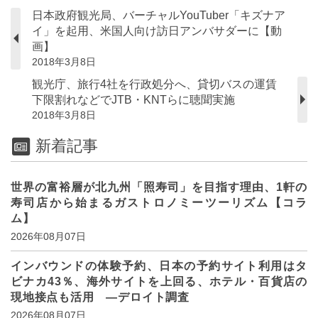
日本政府観光局、バーチャルYouTuber「キズナア
イ」を起用、米国人向け訪日アンバサダーに【動
画】
2018年3月8日
観光庁、旅行4社を行政処分へ、貸切バスの運賃
下限割れなどでJTB・KNTらに聴聞実施
2018年3月8日
新着記事
世界の富裕層が北九州「照寿司」を目指す理由、1軒の
寿司店から始まるガストロノミーツーリズム【コラ
ム】
2026年08月07日
インバウンドの体験予約、日本の予約サイト利用はタ
ビナカ43％、海外サイトを上回る、ホテル・百貨店の
現地接点も活用 ―デロイト調査
2026年08月07日