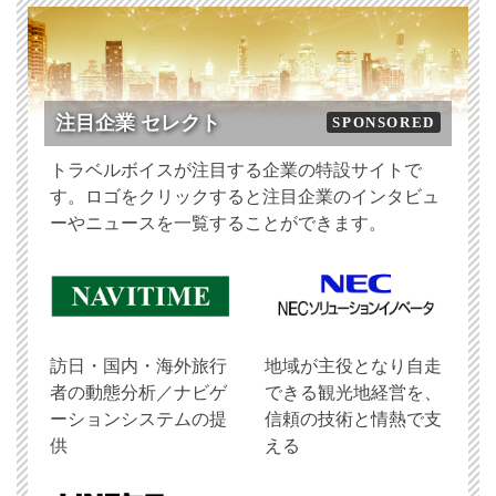
注目企業 セレクト
SPONSORED
トラベルボイスが注目する企業の特設サイトで
す。ロゴをクリックすると注目企業のインタビュ
ーやニュースを一覧することができます。
訪日・国内・海外旅行
地域が主役となり自走
者の動態分析／ナビゲ
できる観光地経営を、
ーションシステムの提
信頼の技術と情熱で支
供
える