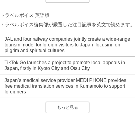
トラベルボイス 英語版
トラベルボイス編集部が厳選した注目記事を英文で読めます。
JAL and four railway companies jointly create a wide-range
tourism model for foreign visitors to Japan, focusing on
pilgrim and spiritual cultures
TikTok Go launches a project to promote local appeals in
Japan, firstly in Kyoto City and Otsu City
Japan’s medical service provider MEDI PHONE provides
free medical translation services in Kumamoto to support
foreigners
もっと見る