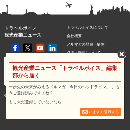
トラベルボイスについて
トラベルボイス
観光産業ニュース
会社概要
メルマガの登録・解除
引用・転載について
プライバシーポリシー
観光産業ニュース「トラベルボイス」編集
利用規約
部から届く
サイトマップ
広告メニュー・料金
一歩先の未来がみえるメルマガ「今日のヘッドライン」 、も
うご登録済みですよね？
プレスリリース窓口
© 2026 travel voice.
もし未だ登録していないなら…
求人広告
お問合せ
いますぐ登録する