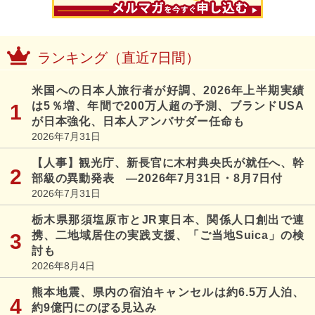
ランキング（直近7日間）
米国への日本人旅行者が好調、2026年上半期実績
は5％増、年間で200万人超の予測、ブランドUSA
が日本強化、日本人アンバサダー任命も
2026年7月31日
【人事】観光庁、新長官に木村典央氏が就任へ、幹
部級の異動発表 ―2026年7月31日・8月7日付
2026年7月31日
栃木県那須塩原市とJR東日本、関係人口創出で連
携、二地域居住の実践支援、「ご当地Suica」の検
討も
2026年8月4日
熊本地震、県内の宿泊キャンセルは約6.5万人泊、
約9億円にのぼる見込み