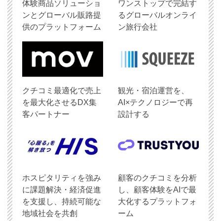
体験商品ソリューショ
ワンストップで完結す
ンとグローバル販路提
るグローバルオンライ
供のプラットフォーム
ン旅行会社
クチコミ最適化で売上
観光・宿泊運営を、
を最大化させるDX集
AI×テクノロジーで再
客パートナー
設計する
ホスピタリティを強み
顧客のクチコミを分析
に課題解決・経済促進
し、顧客体験をAIで最
を支援し、持続可能な
大化するプラットフォ
地域社会を共創
ーム