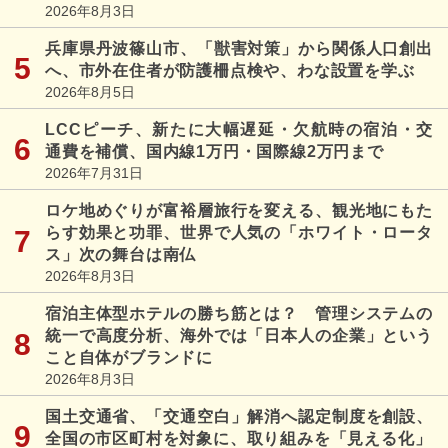
2026年8月3日
兵庫県丹波篠山市、「獣害対策」から関係人口創出
へ、市外在住者が防護柵点検や、わな設置を学ぶ
2026年8月5日
LCCピーチ、新たに大幅遅延・欠航時の宿泊・交
通費を補償、国内線1万円・国際線2万円まで
2026年7月31日
ロケ地めぐりが富裕層旅行を変える、観光地にもた
らす効果と功罪、世界で人気の「ホワイト・ロータ
ス」次の舞台は南仏
2026年8月3日
宿泊主体型ホテルの勝ち筋とは？ 管理システムの
統一で高度分析、海外では「日本人の企業」という
こと自体がブランドに
2026年8月3日
国土交通省、「交通空白」解消へ認定制度を創設、
全国の市区町村を対象に、取り組みを「見える化」