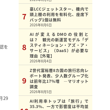
豪LCCジェットスター、機内で
）
頭上棚の利用を有料化、座席下
バッグ1個は無料
）
2026年8月6日
AIが変えるDMOの役割と
は？ 観光の新運営モデル「デ
スティネーション・アズ・ア・
認を
サービス」（DaaS）が必要な
理由【外電】
2026年8月4日
Z世代富裕層8カ国の旅行志向レ
ポート発表、少人数グループ化
は前年比17％増 ―マリオット
調査
2026年8月5日
月29
AI利用率トップは「旅行」で
35.3%、一方で影響度は平均並