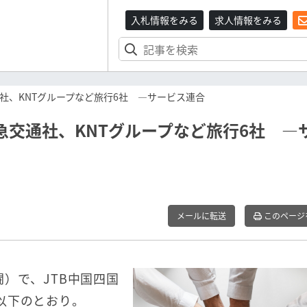
入札情報をみる
求人情報をみる
通社、KNTグループなど旅行6社 ―サービス連合
阪急交通社、KNTグループなど旅行6社 ―
メールに転送
このページ
闘）で、JTB中国四国
以下のとおり。