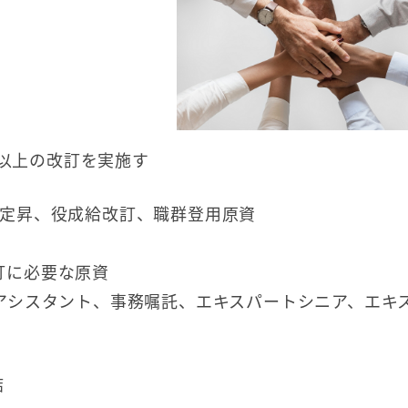
％以上の改訂を実施す
：定昇、役成給改訂、職群登用原資
訂に必要な原資
アシスタント、事務嘱託、エキスパートシニア、エキ
結