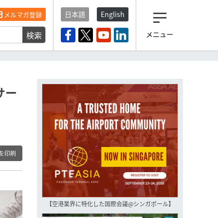
日本語
English
メルマガ登録
検索
メニュー
観光産業ニュース「トラベ
ルボイス」編集部から届く
一歩先の未来がみえるメルマガ
「今日のヘッドライン」 、もうご
登録済みですよね？
サー
もし未だ登録していないなら…
いますぐ登録する
を印刷
【空港業界に特化した国際会議@シンガポール】