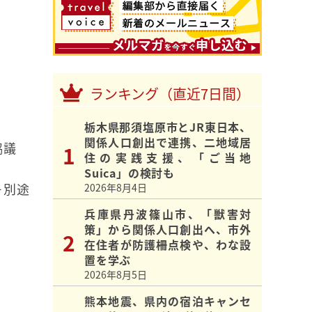
ランキング（直近7日間）
）
栃木県那須塩原市とJR東日本、
関係人口創出で連携、二地域居
協議
住の実践支援、「ご当地
Suica」の検討も
＋別途
2026年8月4日
兵庫県丹波篠山市、「獣害対
策」から関係人口創出へ、市外
在住者が防護柵点検や、わな設
置を学ぶ
2026年8月5日
熊本地震、県内の宿泊キャンセ