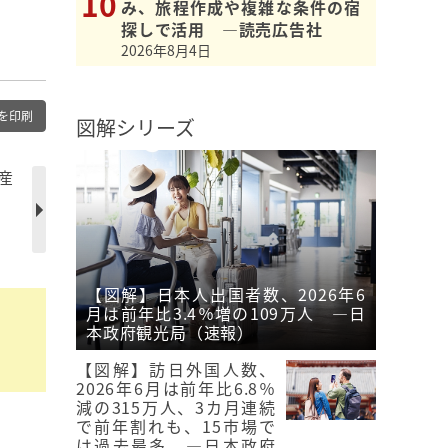
み、旅程作成や複雑な条件の宿
探しで活用 ―読売広告社
2026年8月4日
を印刷
図解シリーズ
産
【図解】日本人出国者数、2026年6
月は前年比3.4％増の109万人 ―日
本政府観光局（速報）
【図解】訪日外国人数、
2026年6月は前年比6.8％
減の315万人、3カ月連続
で前年割れも、15市場で
は過去最多 ―日本政府