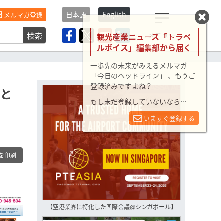
日本語
English
メルマガ登録
検索
メニュー
観光産業ニュース「トラベ
ルボイス」編集部から届く
一歩先の未来がみえるメルマガ
「今日のヘッドライン」 、もうご
登録済みですよね？
Bと
もし未だ登録していないなら…
いますぐ登録する
を印刷
【空港業界に特化した国際会議@シンガポール】