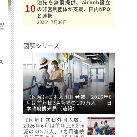
泊先を無償提供、Airbnb設立
の非営利団体が支援、国内NPO
と連携
2026年7月30日
図解シリーズ
最
ス
【図解】日本人出国者数、2026年6
月は前年比3.4％増の109万人 ―日
本政府観光局（速報）
【図解】訪日外国人数、
2026年6月は前年比6.8％
減の315万人、3カ月連続