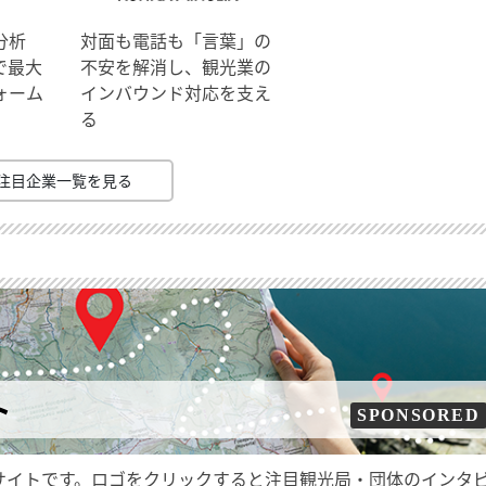
分析
対面も電話も「言葉」の
で最大
不安を解消し、観光業の
ォーム
インバウンド対応を支え
る
注目企業一覧を見る
ト
SPONSORED
サイトです。ロゴをクリックすると注目観光局・団体のインタ