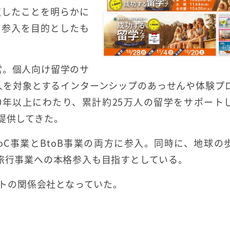
収したことを明らかに
に参入を目的としたも
営。個人向け留学のサ
法人を対象とするインターンシップのあっせんや体験プ
30年以上にわたり、累計約25万人の留学をサポート
提供してきた。
oC事業とBtoB事業の両方に参入。同時に、地球の
、旅行事業への本格参入も目指すとしている。
イトの関係会社となっていた。