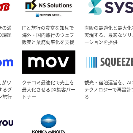
者の満
ITと旅行の豊富な知見で
直販の最適化と最大化
の課題
海外・国内旅行のウェブ
実現する、最適なソリ
販売と業務効率化を支援
ーションを提供
てがワ
クチコミ最適化で売上を
観光・宿泊運営を、AI
するグ
最大化させるDX集客パー
テクノロジーで再設計
ン旅行
トナー
る