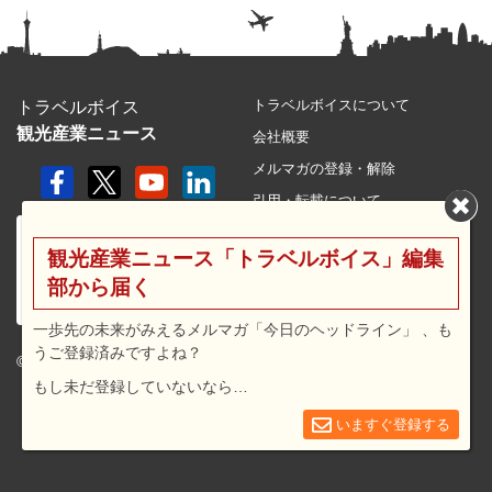
トラベルボイスについて
トラベルボイス
観光産業ニュース
会社概要
メルマガの登録・解除
引用・転載について
プライバシーポリシー
観光産業ニュース「トラベルボイス」編集
利用規約
部から届く
サイトマップ
広告メニュー・料金
一歩先の未来がみえるメルマガ「今日のヘッドライン」 、も
うご登録済みですよね？
プレスリリース窓口
© 2026 travel voice.
もし未だ登録していないなら…
求人広告
お問合せ
いますぐ登録する