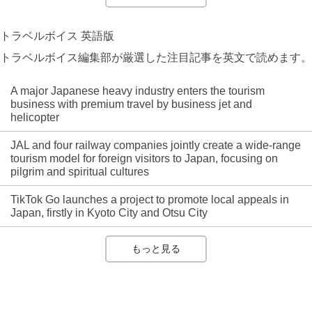
トラベルボイス 英語版
トラベルボイス編集部が厳選した注目記事を英文で読めます。
A major Japanese heavy industry enters the tourism
business with premium travel by business jet and
helicopter
JAL and four railway companies jointly create a wide-range
tourism model for foreign visitors to Japan, focusing on
pilgrim and spiritual cultures
TikTok Go launches a project to promote local appeals in
Japan, firstly in Kyoto City and Otsu City
もっと見る