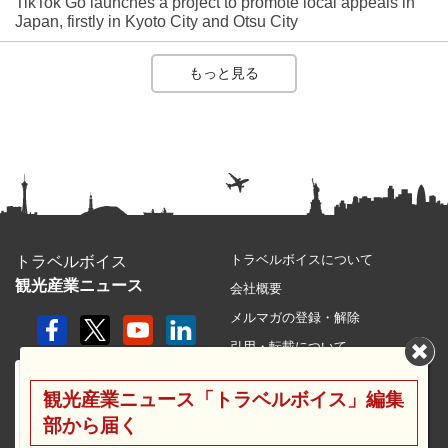
TikTok Go launches a project to promote local appeals in
Japan, firstly in Kyoto City and Otsu City
もっと見る
トラベルボイスについて
トラベルボイス
観光産業ニュース
会社概要
メルマガの登録・解除
引用・転載について
プライバシーポリシー
観光産業ニュース「トラベルボイス」編集
利用規約
部から届く
サイトマップ