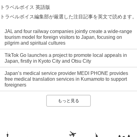
トラベルボイス 英語版
トラベルボイス編集部が厳選した注目記事を英文で読めます。
JAL and four railway companies jointly create a wide-range
tourism model for foreign visitors to Japan, focusing on
pilgrim and spiritual cultures
TikTok Go launches a project to promote local appeals in
Japan, firstly in Kyoto City and Otsu City
Japan’s medical service provider MEDI PHONE provides
free medical translation services in Kumamoto to support
foreigners
もっと見る