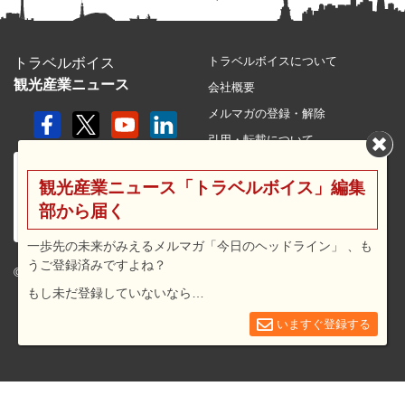
トラベルボイスについて
トラベルボイス
観光産業ニュース
会社概要
メルマガの登録・解除
引用・転載について
プライバシーポリシー
観光産業ニュース「トラベルボイス」編集
利用規約
部から届く
サイトマップ
広告メニュー・料金
一歩先の未来がみえるメルマガ「今日のヘッドライン」 、も
うご登録済みですよね？
プレスリリース窓口
© 2026 travel voice.
もし未だ登録していないなら…
求人広告
お問合せ
いますぐ登録する