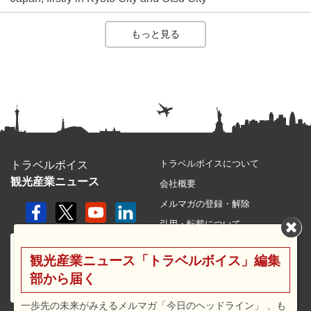
もっと見る
トラベルボイスについて
トラベルボイス
観光産業ニュース
会社概要
メルマガの登録・解除
引用・転載について
プライバシーポリシー
観光産業ニュース「トラベルボイス」編集
利用規約
部から届く
サイトマップ
広告メニュー・料金
一歩先の未来がみえるメルマガ「今日のヘッドライン」 、も