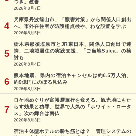
つき」改善
2026年8月7日
兵庫県丹波篠山市、「獣害対策」から関係人口創出
へ、市外在住者が防護柵点検や、わな設置を学ぶ
2026年8月5日
栃木県那須塩原市とJR東日本、関係人口創出で連
携、二地域居住の実践支援、「ご当地Suica」の検
討も
2026年8月4日
熊本地震、県内の宿泊キャンセルは約6.5万人泊、
約9億円にのぼる見込み
2026年8月3日
ロケ地めぐりが富裕層旅行を変える、観光地にもた
らす効果と功罪、世界で人気の「ホワイト・ロータ
ス」次の舞台は南仏
2026年8月3日
宿泊主体型ホテルの勝ち筋とは？ 管理システムの