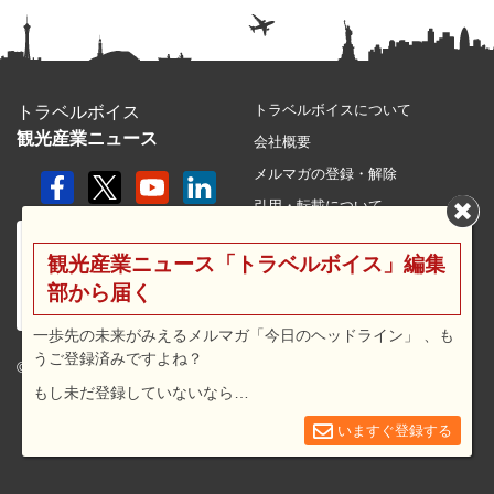
トラベルボイスについて
トラベルボイス
観光産業ニュース
会社概要
メルマガの登録・解除
引用・転載について
プライバシーポリシー
観光産業ニュース「トラベルボイス」編集
利用規約
部から届く
サイトマップ
広告メニュー・料金
一歩先の未来がみえるメルマガ「今日のヘッドライン」 、も
うご登録済みですよね？
プレスリリース窓口
© 2026 travel voice.
もし未だ登録していないなら…
求人広告
お問合せ
いますぐ登録する