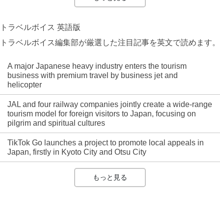
トラベルボイス 英語版
トラベルボイス編集部が厳選した注目記事を英文で読めます。
A major Japanese heavy industry enters the tourism
business with premium travel by business jet and
helicopter
JAL and four railway companies jointly create a wide-range
tourism model for foreign visitors to Japan, focusing on
pilgrim and spiritual cultures
TikTok Go launches a project to promote local appeals in
Japan, firstly in Kyoto City and Otsu City
もっと見る