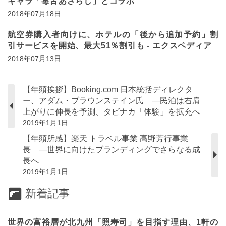
キャラ「毒舌あざらし」とコラボ
2018年07月18日
航空券購入者向けに、ホテルの「後から追加予約」割
引サービスを開始、最大51％割引も - エクスペディア
2018年07月13日
【年頭挨拶】Booking.com 日本統括ディレクタ
ー、アダム・ブラウンステイン氏 ―民泊は右肩
上がりに伸長を予測、タビナカ「体験」を拡充へ
2019年1月1日
【年頭所感】楽天 トラベル事業 髙野芳行事業
長 ―世界に向けたブランディングでさらなる成
長へ
2019年1月1日
新着記事
世界の富裕層が北九州「照寿司」を目指す理由、1軒の