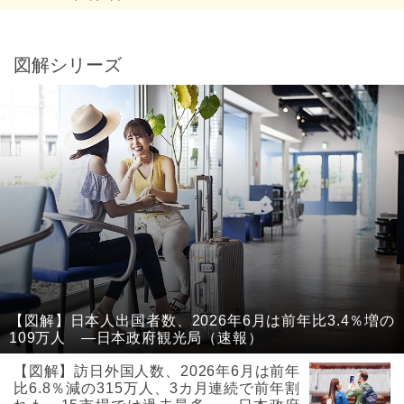
図解シリーズ
【図解】日本人出国者数、2026年6月は前年比3.4％増の
109万人 ―日本政府観光局（速報）
【図解】訪日外国人数、2026年6月は前年
比6.8％減の315万人、3カ月連続で前年割