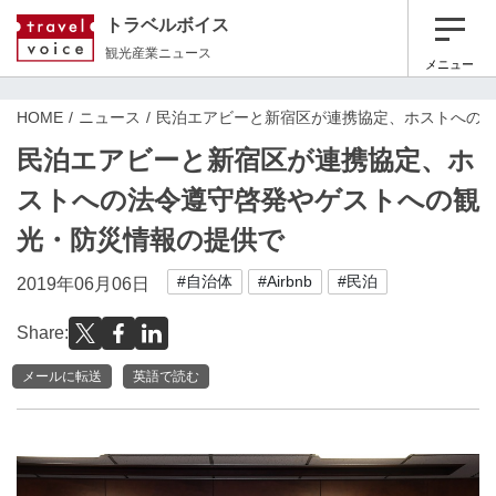
トラベルボイス
観光産業ニュース
メニュー
HOME
ニュース
民泊エアビーと新宿区が連携協定、ホストへの
民泊エアビーと新宿区が連携協定、ホ
ストへの法令遵守啓発やゲストへの観
光・防災情報の提供で
#自治体
#Airbnb
#民泊
2019年06月06日
Share:
メールに転送
英語で読む