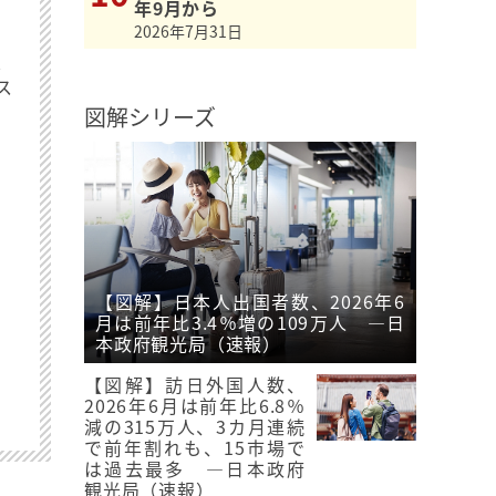
年9月から
2026年7月31日
最
ス
図解シリーズ
【図解】日本人出国者数、2026年6
月は前年比3.4％増の109万人 ―日
本政府観光局（速報）
【図解】訪日外国人数、
2026年6月は前年比6.8％
減の315万人、3カ月連続
で前年割れも、15市場で
は過去最多 ―日本政府
観光局（速報）