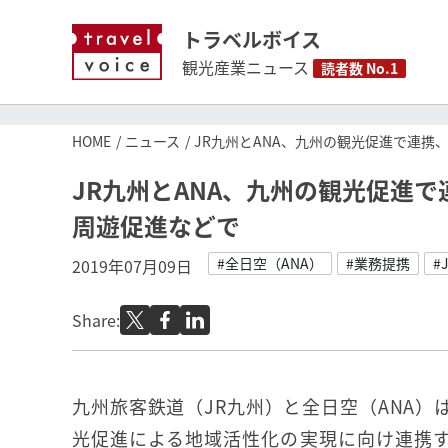
トラベルボイス
観光産業ニュース
読者数 No.1
HOME
ニュース
JR九州とANA、九州の観光促進で連
JR九州とANA、九州の観光促進
周遊促進などで
#全日空（ANA）
#業務提携
#
2019年07月09日
Share:
九州旅客鉄道（JR九州）と全日空（ANA）
光促進による地域活性化の実現に向け連携