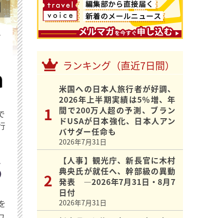
を
ランキング（直近7日間）
米国への日本人旅行者が好調、
2026年上半期実績は5％増、年
間で200万人超の予測、ブラン
で
ドUSAが日本強化、日本人アン
行
バサダー任命も
2026年7月31日
【人事】観光庁、新長官に木村
典央氏が就任へ、幹部級の異動
発表 ―2026年7月31日・8月7
日付
を
2026年7月31日
ュ