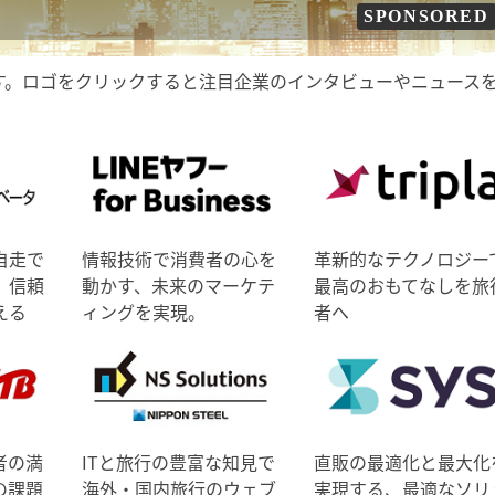
SPONSORED
す。ロゴをクリックすると注目企業のインタビューやニュース
自走で
情報技術で消費者の心を
革新的なテクノロジー
、信頼
動かす、未来のマーケテ
最高のおもてなしを旅
える
ィングを実現。
者へ
者の満
ITと旅行の豊富な知見で
直販の最適化と最大化
の課題
海外・国内旅行のウェブ
実現する、最適なソリ