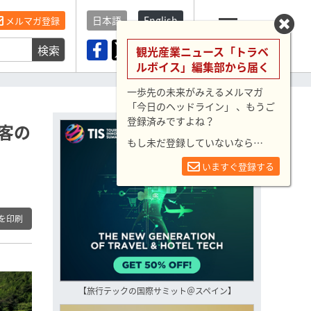
日本語
English
メルマガ登録
検索
メニュー
観光産業ニュース「トラベ
ルボイス」編集部から届く
一歩先の未来がみえるメルマガ
「今日のヘッドライン」 、もうご
登録済みですよね？
客の
もし未だ登録していないなら…
いますぐ登録する
を印刷
【旅行テックの国際サミット＠スペイン】