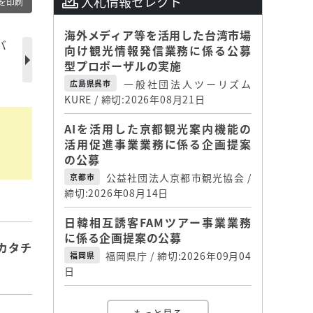
入札情報セレクト
を印刷
海外メディア等を活用した台湾市場
バ
向け観光情報発信業務に係る公募
型プロポーザルの実施
一般社団法人ツーリズム
広島県呉市
KURE / 締切:2026年08月21日
AIを活用した京都観光案内機能の
活用促進事業業務に係る企画提案
の公募
公益社団法人京都市観光協会 /
京都市
締切:2026年08月14日
日韓相互誘客FAMツアー事業業務
に係る企画提案の公募
カタチ
福岡県庁 / 締切:2026年09月04
福岡県
日