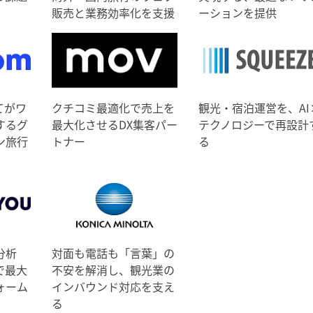
販売と業務効率化を支援
ーションを提供
てがワ
クチコミ最適化で売上を
観光・宿泊運営を、AI
するグ
最大化させるDX集客パー
テクノロジーで再設計
ン旅行
トナー
る
分析
対面も電話も「言葉」の
で最大
不安を解消し、観光業の
ォーム
インバウンド対応を支え
る