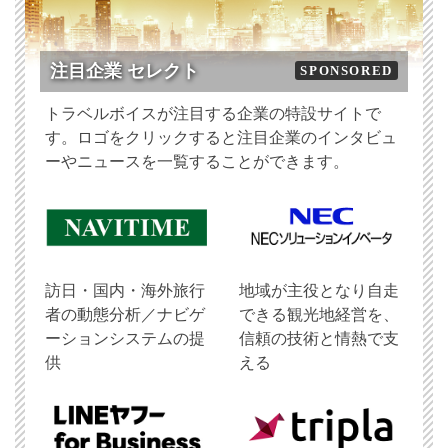
注目企業 セレクト
SPONSORED
トラベルボイスが注目する企業の特設サイトで
す。ロゴをクリックすると注目企業のインタビュ
ーやニュースを一覧することができます。
訪日・国内・海外旅行
地域が主役となり自走
者の動態分析／ナビゲ
できる観光地経営を、
ーションシステムの提
信頼の技術と情熱で支
供
える