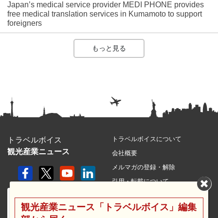
Japan’s medical service provider MEDI PHONE provides
free medical translation services in Kumamoto to support
foreigners
もっと見る
トラベルボイスについて
トラベルボイス
観光産業ニュース
会社概要
メルマガの登録・解除
引用・転載について
プライバシーポリシー
観光産業ニュース「トラベルボイス」編集
利用規約