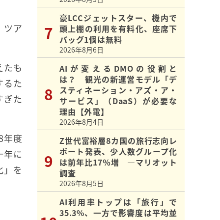
豪LCCジェットスター、機内で
、ツア
頭上棚の利用を有料化、座席下
バッグ1個は無料
2026年8月6日
えたも
AIが変えるDMOの役割と
は？ 観光の新運営モデル「デ
するた
スティネーション・アズ・ア・
すぎた
サービス」（DaaS）が必要な
理由【外電】
2026年8月4日
8年度
Z世代富裕層8カ国の旅行志向レ
ポート発表、少人数グループ化
一年に
は前年比17％増 ―マリオット
化」を
調査
2026年8月5日
AI利用率トップは「旅行」で
35.3%、一方で影響度は平均並