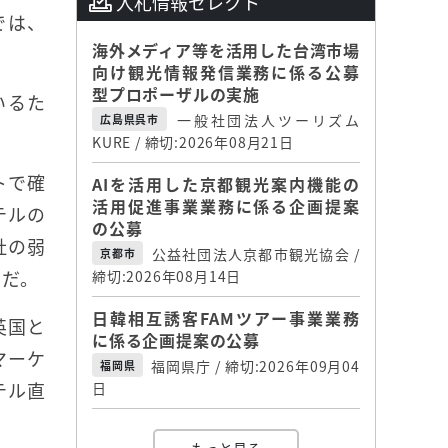
入札情報セレクト
では、
海外メディア等を活用した台湾市場
向け観光情報発信業務に係る公募
型プロポーザルの実施
いるた
一般社団法人ツーリズム
広島県呉市
KURE / 締切:2026年08月21日
トで確
AIを活用した京都観光案内機能の
活用促進事業業務に係る企画提案
テルの
の公募
社の弱
公益社団法人京都市観光協会 /
京都市
つだ。
締切:2026年08月14日
日韓相互誘客FAMツアー事業業務
英国と
に係る企画提案の公募
マーケ
福岡県庁 / 締切:2026年09月04
福岡県
テル直
日