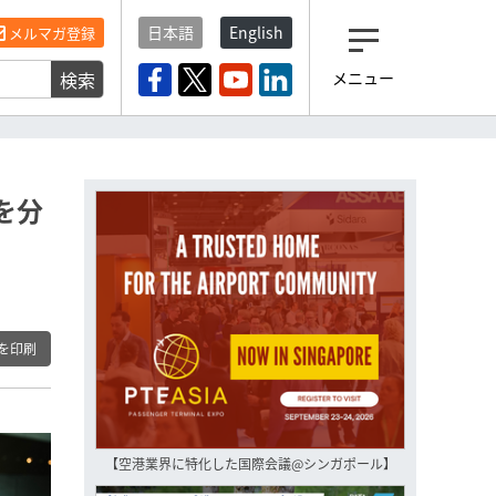
日本語
English
メルマガ登録
検索
メニュー
観光産業ニュース「トラベ
ルボイス」編集部から届く
一歩先の未来がみえるメルマガ
「今日のヘッドライン」 、もうご
登録済みですよね？
を分
もし未だ登録していないなら…
いますぐ登録する
を印刷
【空港業界に特化した国際会議@シンガポール】