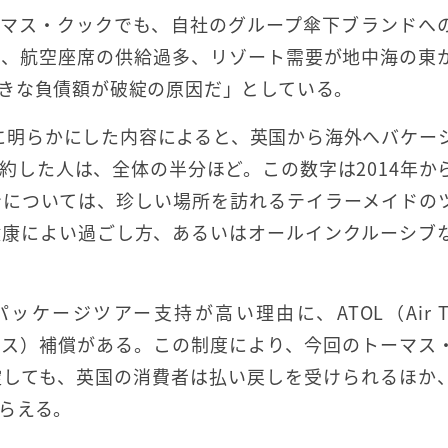
ーマス・クックでも、自社のグループ傘下ブランドへ
も、航空座席の供給過多、リゾート需要が地中海の東
きな負債額が破綻の原因だ」としている。
6月に明らかにした内容によると、英国から海外へバケー
約した人は、全体の半分ほど。この数字は2014年か
身については、珍しい場所を訪れるテイラーメイドの
健康によい過ごし方、あるいはオールインクルーシブ
ージツアー支持が高い理由に、ATOL（Air Tra
手配ライセンス）補償がある。この制度により、今回のトーマス
綻しても、英国の消費者は払い戻しを受けられるほか
らえる。