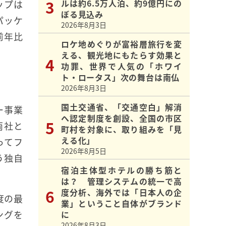
ルは約6.5万人泊、約9億円にの
ップは
ぼる見込み
パッケ
2026年8月3日
前年比
ロケ地めぐりが富裕層旅行を変
える、観光地にもたらす効果と
功罪、世界で人気の「ホワイ
ト・ロータス」次の舞台は南仏
2026年8月3日
国土交通省、「交通空白」解消
ー事業
へ認定制度を創設、全国の市区
両社と
町村を対象に、取り組みを「見
える化」
ってフ
2026年8月5日
う独自
宿泊主体型ホテルの勝ち筋と
は？ 管理システムの統一で高
度分析、海外では「日本人の企
度の最
業」ということ自体がブランド
ングを
に
2026年8月3日