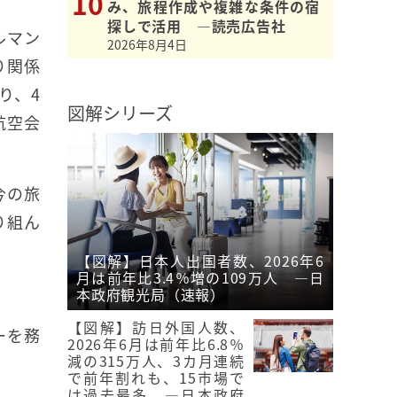
み、旅程作成や複雑な条件の宿
探しで活用 ―読売広告社
ルマン
2026年8月4日
り関係
り、4
図解シリーズ
航空会
今の旅
り組ん
【図解】日本人出国者数、2026年6
月は前年比3.4％増の109万人 ―日
本政府観光局（速報）
【図解】訪日外国人数、
ーを務
2026年6月は前年比6.8％
減の315万人、3カ月連続
で前年割れも、15市場で
は過去最多 ―日本政府