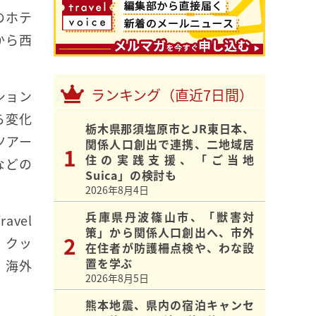
のホテ
から西
ランキング（直近7日間）
ション
ら変化
栃木県那須塩原市とJR東日本、
ツアー
関係人口創出で連携、二地域居
住の実践支援、「ご当地
などの
Suica」の検討も
2026年8月4日
兵庫県丹波篠山市、「獣害対
vel
策」から関係人口創出へ、市外
・クッ
在住者が防護柵点検や、わな設
置を学ぶ
、海外
2026年8月5日
熊本地震、県内の宿泊キャンセ