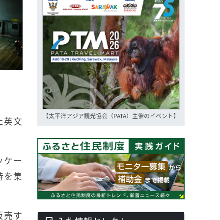
【太平洋アジア観光協会（PATA）主催のイベント】
た英文
ッケー
持を集
販売す