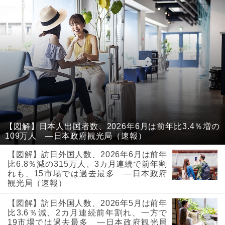
【図解】日本人出国者数、2026年6月は前年比3.4％増の
109万人 ―日本政府観光局（速報）
【図解】訪日外国人数、2026年6月は前年
比6.8％減の315万人、3カ月連続で前年割
れも、15市場では過去最多 ―日本政府
観光局（速報）
【図解】訪日外国人数、2026年5月は前年
比3.6％減、2カ月連続前年割れ、一方で
19市場では過去最多 ―日本政府観光局