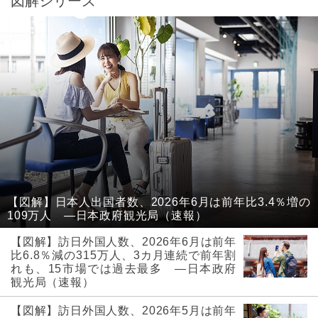
図解シリーズ
【図解】日本人出国者数、2026年6月は前年比3.4％増の
109万人 ―日本政府観光局（速報）
【図解】訪日外国人数、2026年6月は前年
比6.8％減の315万人、3カ月連続で前年割
れも、15市場では過去最多 ―日本政府
観光局（速報）
【図解】訪日外国人数、2026年5月は前年