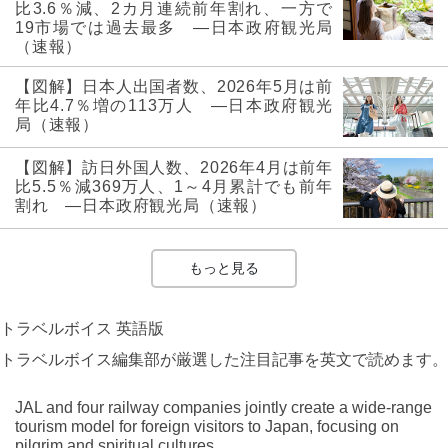
比3.6％減、2カ月連続前年割れ、一方で
19市場では過去最多 ―日本政府観光局
（速報）
【図解】日本人出国者数、2026年5月は前
年比4.7％増の113万人 ―日本政府観光
局（速報）
【図解】訪日外国人数、2026年4月は前年
比5.5％減369万人、1～4月累計でも前年
割れ ―日本政府観光局（速報）
もっと見る
トラベルボイス 英語版
トラベルボイス編集部が厳選した注目記事を英文で読めます。
JAL and four railway companies jointly create a wide-range
tourism model for foreign visitors to Japan, focusing on
pilgrim and spiritual cultures