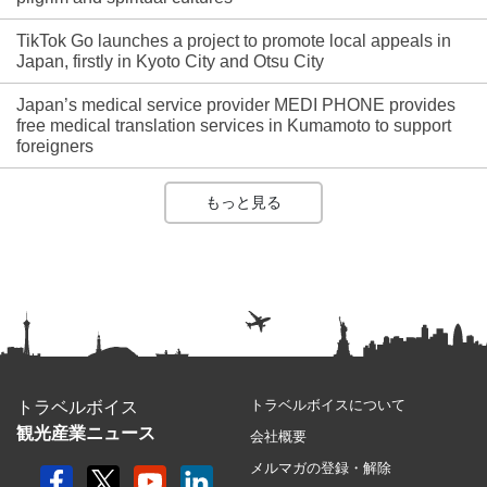
TikTok Go launches a project to promote local appeals in
Japan, firstly in Kyoto City and Otsu City
Japan’s medical service provider MEDI PHONE provides
free medical translation services in Kumamoto to support
foreigners
もっと見る
トラベルボイスについて
トラベルボイス
観光産業ニュース
会社概要
メルマガの登録・解除