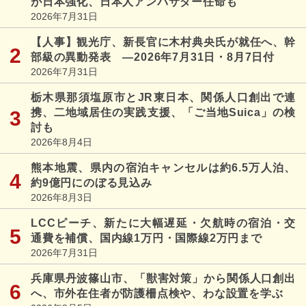
が日本強化、日本人アンバサダー任命も
2026年7月31日
【人事】観光庁、新長官に木村典央氏が就任へ、幹
部級の異動発表 ―2026年7月31日・8月7日付
2026年7月31日
栃木県那須塩原市とJR東日本、関係人口創出で連
携、二地域居住の実践支援、「ご当地Suica」の検
討も
2026年8月4日
熊本地震、県内の宿泊キャンセルは約6.5万人泊、
約9億円にのぼる見込み
2026年8月3日
LCCピーチ、新たに大幅遅延・欠航時の宿泊・交
通費を補償、国内線1万円・国際線2万円まで
2026年7月31日
兵庫県丹波篠山市、「獣害対策」から関係人口創出
へ、市外在住者が防護柵点検や、わな設置を学ぶ