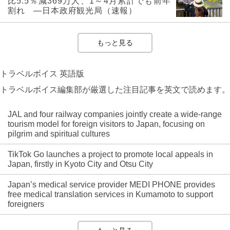
比5.5％減369万人、1～4月累計でも前年
割れ ―日本政府観光局（速報）
もっと見る
トラベルボイス 英語版
トラベルボイス編集部が厳選した注目記事を英文で読めます。
JAL and four railway companies jointly create a wide-range
tourism model for foreign visitors to Japan, focusing on
pilgrim and spiritual cultures
TikTok Go launches a project to promote local appeals in
Japan, firstly in Kyoto City and Otsu City
Japan’s medical service provider MEDI PHONE provides
free medical translation services in Kumamoto to support
foreigners