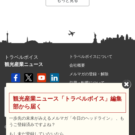
もっと見る
トラベルボイスについて
トラベルボイス
観光産業ニュース
会社概要
メルマガの登録・解除
引用・転載について
プライバシーポリシー
観光産業ニュース「トラベルボイス」編集
利用規約
部から届く
サイトマップ
広告メニュー・料金
一歩先の未来がみえるメルマガ「今日のヘッドライン」 、も
うご登録済みですよね？
プレスリリース窓口
© 2026 travel voice.
もし未だ登録していないなら…