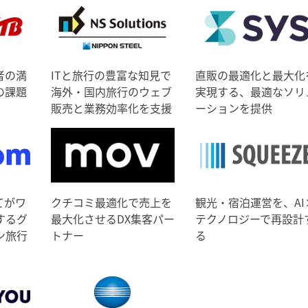
者の満
ITと旅行の豊富な知見で
直販の最適化と最大化
の課題
海外・国内旅行のウェブ
実現する、最適なソリ
販売と業務効率化を支援
ーションを提供
てがワ
クチコミ最適化で売上を
観光・宿泊運営を、AI
するグ
最大化させるDX集客パー
テクノロジーで再設計
ン旅行
トナー
る