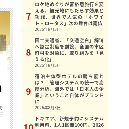
ロケ地めぐりが富裕層旅行を変
える、観光地にもたらす効果と
功罪、世界で人気の「ホワイ
ト・ロータス」次の舞台は南仏
2026年8月3日
国土交通省、「交通空白」解消
へ認定制度を創設、全国の市区
町村を対象に、取り組みを「見
える化」
を
2026年8月5日
宿泊主体型ホテルの勝ち筋と
は？ 管理システムの統一で高
度分析、海外では「日本人の企
業」ということ自体がブランド
に
で
2026年8月3日
行
トキエア、新規予約にシステム
利用料、1人1区間100円、2026