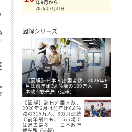
年9月から
2026年7月31日
図解シリーズ
を
ュ
【図解】日本人出国者数、2026年6
月は前年比3.4％増の109万人 ―日
×
本政府観光局（速報）
す
【図解】訪日外国人数、
2026年6月は前年比6.8％
減の315万人、3カ月連続
で前年割れも、15市場で
は過去最多 ―日本政府
観光局（速報）