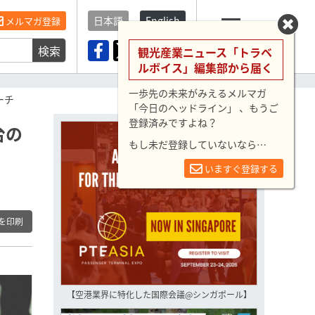
日本語
English
メルマガ登録
検索
メニュー
観光産業ニュース「トラベ
ルボイス」編集部から届く
一歩先の未来がみえるメルマガ
ーチ
「今日のヘッドライン」 、もうご
登録済みですよね？
台の
もし未だ登録していないなら…
いますぐ登録する
を印刷
【空港業界に特化した国際会議@シンガポール】