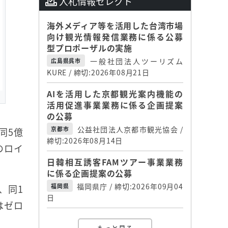
入札情報セレクト
海外メディア等を活用した台湾市場
向け観光情報発信業務に係る公募
型プロポーザルの実施
一般社団法人ツーリズム
広島県呉市
KURE / 締切:2026年08月21日
AIを活用した京都観光案内機能の
活用促進事業業務に係る企画提案
の公募
公益社団法人京都市観光協会 /
京都市
同5億
締切:2026年08月14日
のロイ
日韓相互誘客FAMツアー事業業務
に係る企画提案の公募
福岡県庁 / 締切:2026年09月04
福岡県
、同1
日
はゼロ