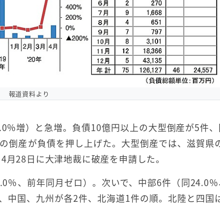
報道資料より
04.0％増）と急増。負債10億円以上の大型倒産が5件、
模の倒産が負債を押し上げた。大型倒産では、滋賀県
4月28日に大津地裁に破産を申請した。
0％、前年同月ゼロ）。次いで、中部6件（同24.0％
北、中国、九州が各2件、北海道1件の順。北陸と四国