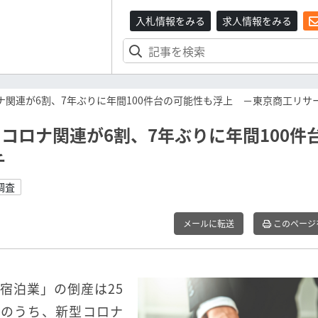
入札情報をみる
求人情報をみる
ナ関連が6割、7年ぶりに年間100件台の可能性も浮上 －東京商工リサ
コロナ関連が6割、7年ぶりに年間100件
チ
調査
メールに転送
このページ
「宿泊業」の倒産は25
このうち、新型コロナ