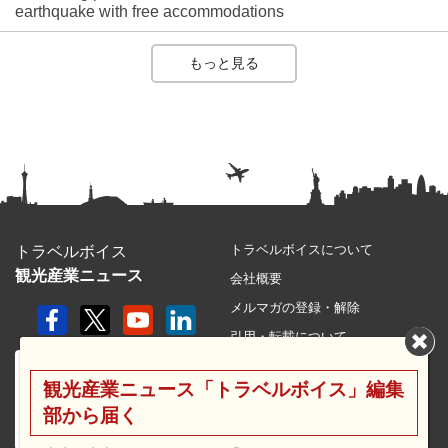
earthquake with free accommodations
もっと見る
トラベルボイスについて
トラベルボイス
観光産業ニュース
会社概要
メルマガの登録・解除
引用・転載について
プライバシーポリシー
観光産業ニュース「トラベルボイス」編集
利用規約
部から届く
サイトマップ