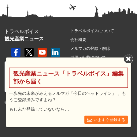
トラベルボイスについて
トラベルボイス
観光産業ニュース
会社概要
メルマガの登録・解除
引用・転載について
プライバシーポリシー
観光産業ニュース「トラベルボイス」編集
利用規約
部から届く
サイトマップ
広告メニュー・料金
一歩先の未来がみえるメルマガ「今日のヘッドライン」 、も
うご登録済みですよね？
プレスリリース窓口
© 2026 travel voice.
もし未だ登録していないなら…
求人広告
お問合せ
いますぐ登録する