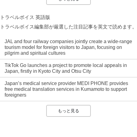
トラベルボイス 英語版
トラベルボイス編集部が厳選した注目記事を英文で読めます。
JAL and four railway companies jointly create a wide-range
tourism model for foreign visitors to Japan, focusing on
pilgrim and spiritual cultures
TikTok Go launches a project to promote local appeals in
Japan, firstly in Kyoto City and Otsu City
Japan’s medical service provider MEDI PHONE provides
free medical translation services in Kumamoto to support
foreigners
もっと見る