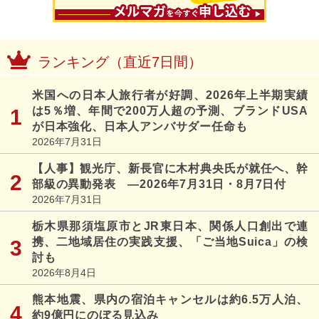
ランキング（直近7日間）
米国への日本人旅行者が好調、2026年上半期実績
は5％増、年間で200万人超の予測、ブランドUSA
が日本強化、日本人アンバサダー任命も
2026年7月31日
【人事】観光庁、新長官に木村典央氏が就任へ、幹
部級の異動発表 ―2026年7月31日・8月7日付
2026年7月31日
栃木県那須塩原市とJR東日本、関係人口創出で連
携、二地域居住の実践支援、「ご当地Suica」の検
討も
2026年8月4日
熊本地震、県内の宿泊キャンセルは約6.5万人泊、
約9億円にのぼる見込み