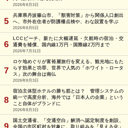
2026年8月3日
兵庫県丹波篠山市、「獣害対策」から関係人口創出
へ、市外在住者が防護柵点検や、わな設置を学ぶ
2026年8月5日
LCCピーチ、新たに大幅遅延・欠航時の宿泊・交
通費を補償、国内線1万円・国際線2万円まで
2026年7月31日
ロケ地めぐりが富裕層旅行を変える、観光地にもた
らす効果と功罪、世界で人気の「ホワイト・ロータ
ス」次の舞台は南仏
2026年8月3日
宿泊主体型ホテルの勝ち筋とは？ 管理システムの
統一で高度分析、海外では「日本人の企業」という
こと自体がブランドに
2026年8月3日
国土交通省、「交通空白」解消へ認定制度を創設、
全国の市区町村を対象に、取り組みを「見える化」