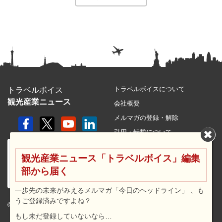
トラベルボイスについて
トラベルボイス
観光産業ニュース
会社概要
メルマガの登録・解除
引用・転載について
プライバシーポリシー
観光産業ニュース「トラベルボイス」編集
利用規約
部から届く
サイトマップ
広告メニュー・料金
一歩先の未来がみえるメルマガ「今日のヘッドライン」 、も
うご登録済みですよね？
プレスリリース窓口
© 2026 travel voice.
もし未だ登録していないなら…
求人広告