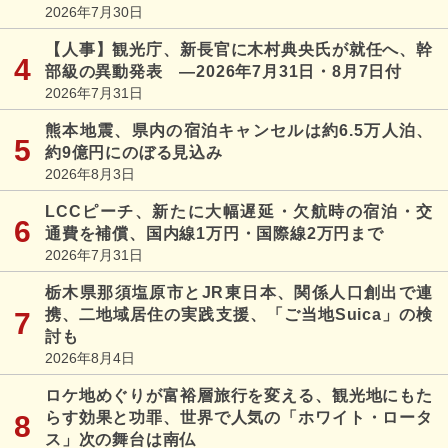
2026年7月30日
【人事】観光庁、新長官に木村典央氏が就任へ、幹
部級の異動発表 ―2026年7月31日・8月7日付
2026年7月31日
熊本地震、県内の宿泊キャンセルは約6.5万人泊、
約9億円にのぼる見込み
2026年8月3日
LCCピーチ、新たに大幅遅延・欠航時の宿泊・交
通費を補償、国内線1万円・国際線2万円まで
2026年7月31日
栃木県那須塩原市とJR東日本、関係人口創出で連
携、二地域居住の実践支援、「ご当地Suica」の検
討も
2026年8月4日
ロケ地めぐりが富裕層旅行を変える、観光地にもた
らす効果と功罪、世界で人気の「ホワイト・ロータ
ス」次の舞台は南仏