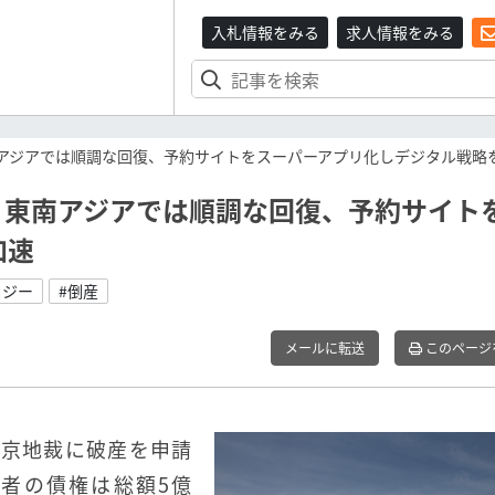
入札情報をみる
求人情報をみる
アジアでは順調な回復、予約サイトをスーパーアプリ化しデジタル戦略
、東南アジアでは順調な回復、予約サイト
加速
ロジー
#倒産
メールに転送
このページ
日東京地裁に破産を申請
入者の債権は総額5億