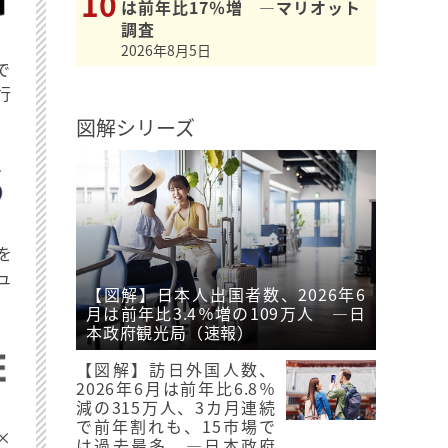
は前年比17％増 ―マリオット
調査
2026年8月5日
で
行
図解シリーズ
を
ュ
【図解】日本人出国者数、2026年6
月は前年比3.4％増の109万人 ―日
本政府観光局（速報）
【図解】訪日外国人数、
2026年6月は前年比6.8％
減の315万人、3カ月連続
で前年割れも、15市場で
×
は過去最多 ―日本政府