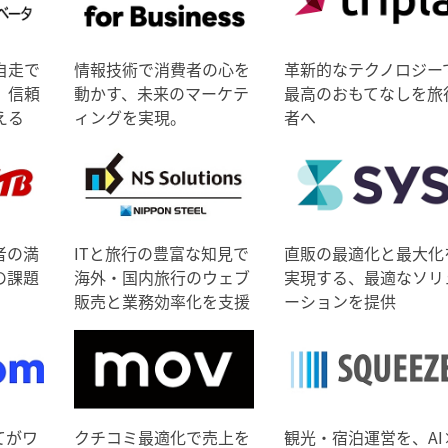
自走で
情報技術で消費者の心を
革新的なテクノロジー
、信頼
動かす、未来のマーケテ
最高のおもてなしを旅
える
ィングを実現。
者へ
者の満
ITと旅行の豊富な知見で
直販の最適化と最大化
の課題
海外・国内旅行のウェブ
実現する、最適なソリ
販売と業務効率化を支援
ーションを提供
てがワ
クチコミ最適化で売上を
観光・宿泊運営を、AI