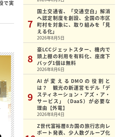
設で実
国土交通省、「交通空白」解消
へ認定制度を創設、全国の市区
町村を対象に、取り組みを「見
える化」
2026年8月5日
豪LCCジェットスター、機内で
頭上棚の利用を有料化、座席下
バッグ1個は無料
2026年8月6日
AIが変えるDMOの役割と
は？ 観光の新運営モデル「デ
スティネーション・アズ・ア・
サービス」（DaaS）が必要な
理由【外電】
を
2026年8月4日
Z世代富裕層8カ国の旅行志向レ
ポート発表、少人数グループ化