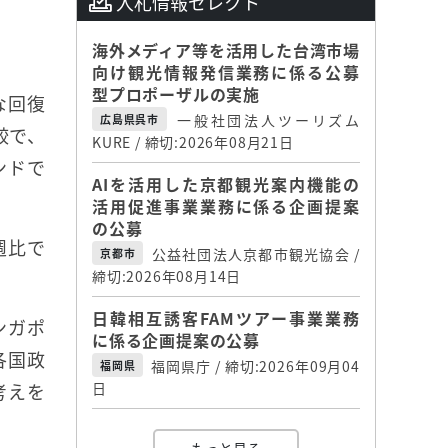
入札情報セレクト
海外メディア等を活用した台湾市場
向け観光情報発信業務に係る公募
型プロポーザルの実施
な回復
一般社団法人ツーリズム
広島県呉市
較で、
KURE / 締切:2026年08月21日
ンドで
AIを活用した京都観光案内機能の
活用促進事業業務に係る企画提案
の公募
週比で
公益社団法人京都市観光協会 /
京都市
締切:2026年08月14日
日韓相互誘客FAMツアー事業業務
ンガポ
に係る企画提案の公募
各国政
福岡県庁 / 締切:2026年09月04
福岡県
考えを
日