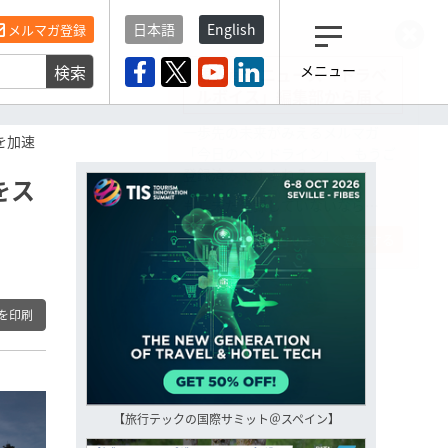
日本語
English
メルマガ登録
検索
メニュー
観光産業ニュース「トラベ
ルボイス」編集部から届く
一歩先の未来がみえるメルマガ
を加速
「今日のヘッドライン」 、もうご
登録済みですよね？
をス
もし未だ登録していないなら…
いますぐ登録する
を印刷
【旅行テックの国際サミット＠スペイン】