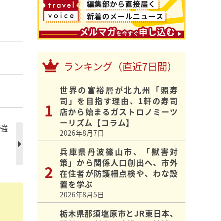
ランキング（直近7日間）
世界の富裕層が北九州「照寿
司」を目指す理由、1軒の寿司
店から始まるガストロノミーツ
ーリズム【コラム】
を強
2026年8月7日
食
兵庫県丹波篠山市、「獣害対
策」から関係人口創出へ、市外
在住者が防護柵点検や、わな設
置を学ぶ
2026年8月5日
栃木県那須塩原市とJR東日本、