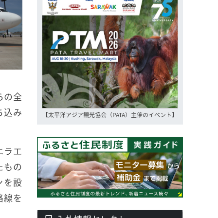
らの全
ち込み
【太平洋アジア観光協会（PATA）主催のイベント】
ニラエ
たもの
ンを設
路線を