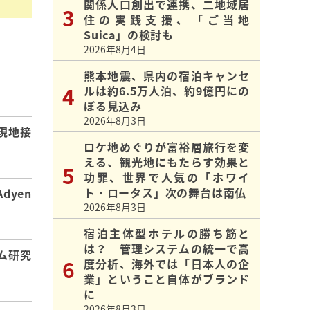
関係人口創出で連携、二地域居
住の実践支援、「ご当地
Suica」の検討も
2026年8月4日
熊本地震、県内の宿泊キャンセ
】
ルは約6.5万人泊、約9億円にの
ぼる見込み
2026年8月3日
現地接
ロケ地めぐりが富裕層旅行を変
える、観光地にもたらす効果と
功罪、世界で人気の「ホワイ
ト・ロータス」次の舞台は南仏
dyen
2026年8月3日
宿泊主体型ホテルの勝ち筋と
は？ 管理システムの統一で高
ム研究
度分析、海外では「日本人の企
業」ということ自体がブランド
に
2026年8月3日