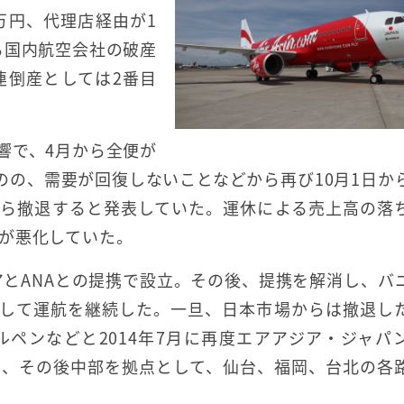
0万円、代理店経由が1
る国内航空会社の破産
連倒産としては2番目
響で、4月から全便が
のの、需要が回復しないことなどから再び10月1日か
から撤退すると発表していた。運休による売上高の落
が悪化していた。
アとANAとの提携で設立。その後、提携を解消し、バ
更して運航を継続した。一旦、日本市場からは撤退し
ペンなどと2014年7月に再度エアアジア・ジャパ
航し、その後中部を拠点として、仙台、福岡、台北の各