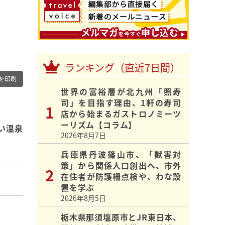
ランキング（直近7日間）
を印刷
世界の富裕層が北九州「照寿
司」を目指す理由、1軒の寿司
店から始まるガストロノミーツ
ーリズム【コラム】
い温泉
2026年8月7日
兵庫県丹波篠山市、「獣害対
策」から関係人口創出へ、市外
在住者が防護柵点検や、わな設
置を学ぶ
2026年8月5日
栃木県那須塩原市とJR東日本、