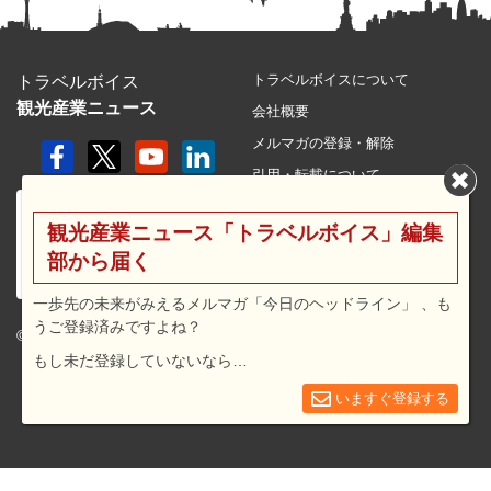
トラベルボイスについて
トラベルボイス
観光産業ニュース
会社概要
メルマガの登録・解除
引用・転載について
プライバシーポリシー
観光産業ニュース「トラベルボイス」編集
利用規約
部から届く
サイトマップ
広告メニュー・料金
一歩先の未来がみえるメルマガ「今日のヘッドライン」 、も
うご登録済みですよね？
プレスリリース窓口
© 2026 travel voice.
もし未だ登録していないなら…
求人広告
お問合せ
いますぐ登録する