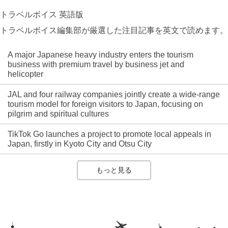
トラベルボイス 英語版
トラベルボイス編集部が厳選した注目記事を英文で読めます。
A major Japanese heavy industry enters the tourism
business with premium travel by business jet and
helicopter
JAL and four railway companies jointly create a wide-range
tourism model for foreign visitors to Japan, focusing on
pilgrim and spiritual cultures
TikTok Go launches a project to promote local appeals in
Japan, firstly in Kyoto City and Otsu City
もっと見る