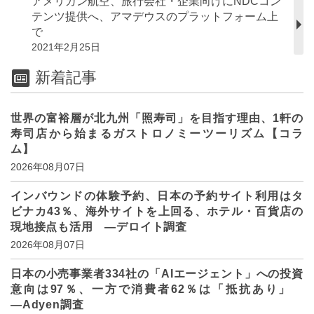
アメリカン航空、旅行会社・企業向けにNDCコン
テンツ提供へ、アマデウスのプラットフォーム上
で
2021年2月25日
新着記事
世界の富裕層が北九州「照寿司」を目指す理由、1軒の
寿司店から始まるガストロノミーツーリズム【コラ
ム】
2026年08月07日
インバウンドの体験予約、日本の予約サイト利用はタ
ビナカ43％、海外サイトを上回る、ホテル・百貨店の
現地接点も活用 ―デロイト調査
2026年08月07日
日本の小売事業者334社の「AIエージェント」への投資
意向は97％、一方で消費者62％は「抵抗あり」
―Adyen調査