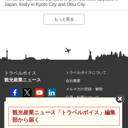
Japan, firstly in Kyoto City and Otsu City
もっと見る
トラベルボイスについて
トラベルボイス
観光産業ニュース
会社概要
メルマガの登録・解除
引用・転載について
プライバシーポリシー
観光産業ニュース「トラベルボイス」編集
利用規約
部から届く
サイトマップ