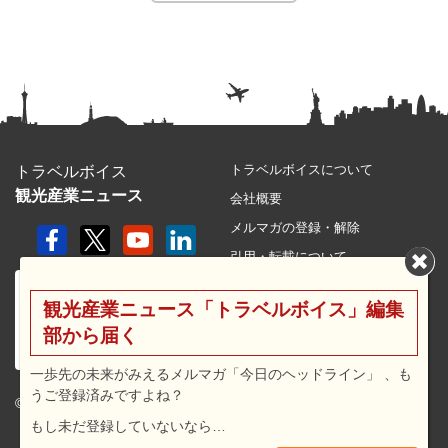
トラベルボイスについて
トラベルボイス
観光産業ニュース
会社概要
メルマガの登録・解除
引用・転載について
プライバシーポリシー
観光産業ニュース「トラベルボイス」編集
利用規約
部から届く
サイトマップ
広告メニュー・料金
一歩先の未来がみえるメルマガ「今日のヘッドライン」 、も
うご登録済みですよね？
プレスリリース窓口
© 2026 travel voice.
もし未だ登録していないなら…
求人広告