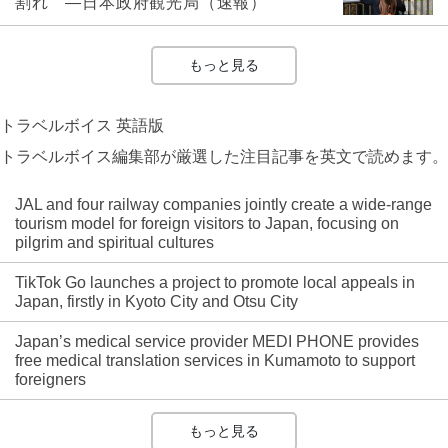
割れ ―日本政府観光局（速報）
もっと見る
トラベルボイス 英語版
トラベルボイス編集部が厳選した注目記事を英文で読めます。
JAL and four railway companies jointly create a wide-range
tourism model for foreign visitors to Japan, focusing on
pilgrim and spiritual cultures
TikTok Go launches a project to promote local appeals in
Japan, firstly in Kyoto City and Otsu City
Japan’s medical service provider MEDI PHONE provides
free medical translation services in Kumamoto to support
foreigners
もっと見る