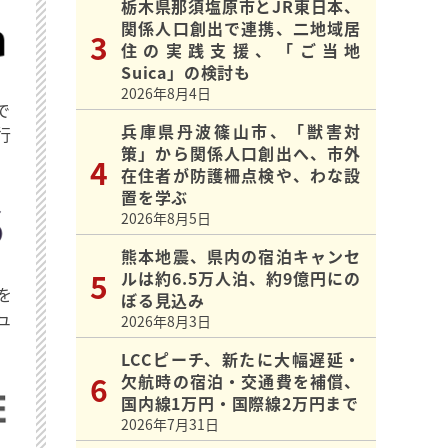
栃木県那須塩原市とJR東日本、
関係人口創出で連携、二地域居
住の実践支援、「ご当地
Suica」の検討も
2026年8月4日
で
兵庫県丹波篠山市、「獣害対
行
策」から関係人口創出へ、市外
在住者が防護柵点検や、わな設
置を学ぶ
2026年8月5日
熊本地震、県内の宿泊キャンセ
ルは約6.5万人泊、約9億円にの
を
ぼる見込み
ュ
2026年8月3日
LCCピーチ、新たに大幅遅延・
欠航時の宿泊・交通費を補償、
国内線1万円・国際線2万円まで
2026年7月31日