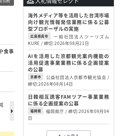
入札情報セレクト
を印刷
海外メディア等を活用した台湾市場
向け観光情報発信業務に係る公募
型プロポーザルの実施
一般社団法人ツーリズム
広島県呉市
KURE / 締切:2026年08月21日
や食事
AIを活用した京都観光案内機能の
活用促進事業業務に係る企画提案
の公募
公益社団法人京都市観光協会 /
京都市
締切:2026年08月14日
日韓相互誘客FAMツアー事業業務
に係る企画提案の公募
減
福岡県庁 / 締切:2026年09月04
福岡県
日