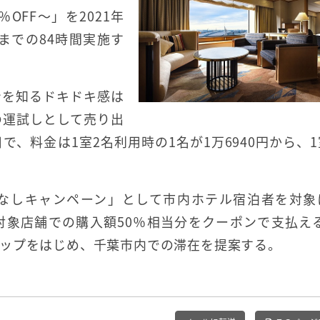
OFF～」を2021年
9分までの84時間実施す
身を知るドキドキ感は
の運試しとして売り出
日で、料金は1室2名利用時の1名が1万6940円から、1
なしキャンペーン」として市内ホテル宿泊者を対象
。対象店舗での購入額50％相当分をクーポンで支払え
ップをはじめ、千葉市内での滞在を提案する。