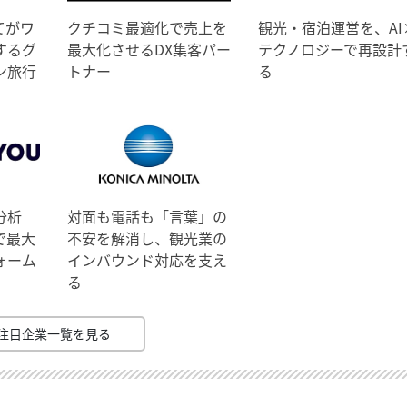
てがワ
クチコミ最適化で売上を
観光・宿泊運営を、AI
するグ
最大化させるDX集客パー
テクノロジーで再設計
ン旅行
トナー
る
分析
対面も電話も「言葉」の
で最大
不安を解消し、観光業の
ォーム
インバウンド対応を支え
る
注目企業一覧を見る