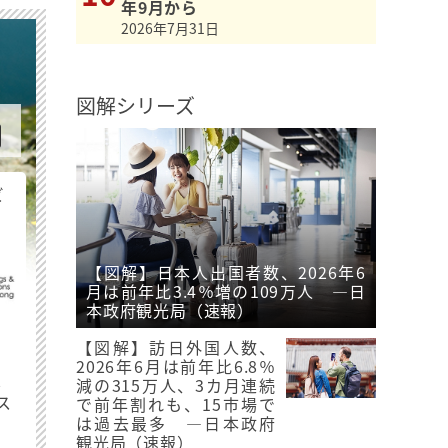
年9月から
2026年7月31日
図解シリーズ
ビ
【図解】日本人出国者数、2026年6
月は前年比3.4％増の109万人 ―日
本政府観光局（速報）
【図解】訪日外国人数、
2026年6月は前年比6.8％
最
減の315万人、3カ月連続
ス
で前年割れも、15市場で
は過去最多 ―日本政府
観光局（速報）