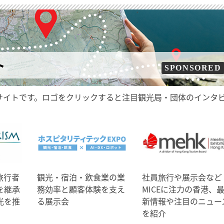
ト
SPONSORED
サイトです。ロゴをクリックすると注目観光局・団体のインタ
旅行者
観光・宿泊・飲食業の業
社員旅行や展示会など
を継承
務効率と顧客体験を支え
MICEに注力の香港、
光を推
る展示会
新情報や注目のニュー
を紹介