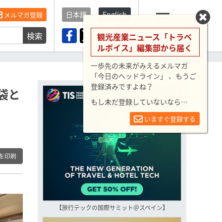
日本語
English
メルマガ登録
検索
メニュー
観光産業ニュース「トラベ
ルボイス」編集部から届く
一歩先の未来がみえるメルマガ
「今日のヘッドライン」 、もうご
登録済みですよね？
袋と
もし未だ登録していないなら…
いますぐ登録する
を印刷
【旅行テックの国際サミット＠スペイン】