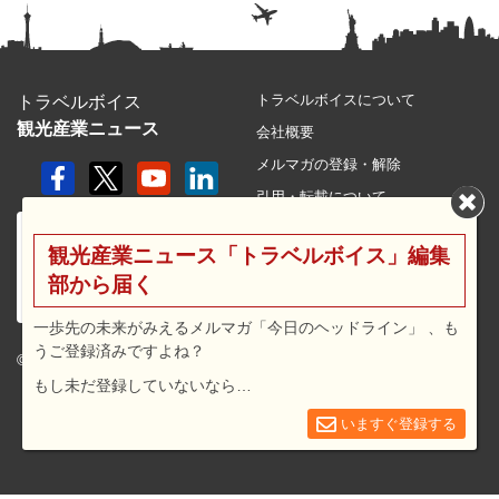
トラベルボイスについて
トラベルボイス
観光産業ニュース
会社概要
メルマガの登録・解除
引用・転載について
プライバシーポリシー
観光産業ニュース「トラベルボイス」編集
利用規約
部から届く
サイトマップ
広告メニュー・料金
一歩先の未来がみえるメルマガ「今日のヘッドライン」 、も
うご登録済みですよね？
プレスリリース窓口
© 2026 travel voice.
もし未だ登録していないなら…
求人広告
お問合せ
いますぐ登録する