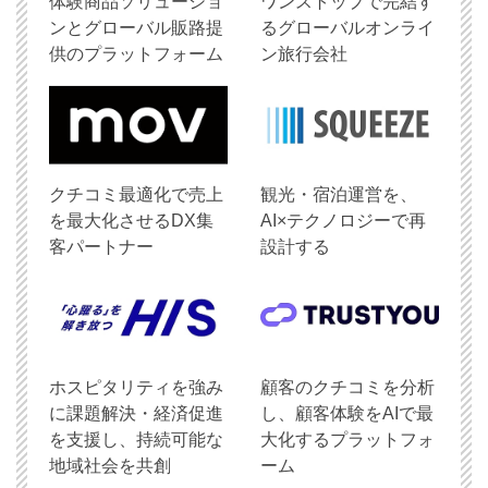
体験商品ソリューショ
ワンストップで完結す
ンとグローバル販路提
るグローバルオンライ
供のプラットフォーム
ン旅行会社
クチコミ最適化で売上
観光・宿泊運営を、
を最大化させるDX集
AI×テクノロジーで再
客パートナー
設計する
ホスピタリティを強み
顧客のクチコミを分析
に課題解決・経済促進
し、顧客体験をAIで最
を支援し、持続可能な
大化するプラットフォ
地域社会を共創
ーム