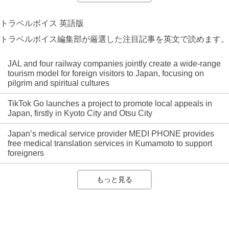
トラベルボイス 英語版
トラベルボイス編集部が厳選した注目記事を英文で読めます。
JAL and four railway companies jointly create a wide-range
tourism model for foreign visitors to Japan, focusing on
pilgrim and spiritual cultures
TikTok Go launches a project to promote local appeals in
Japan, firstly in Kyoto City and Otsu City
Japan’s medical service provider MEDI PHONE provides
free medical translation services in Kumamoto to support
foreigners
もっと見る