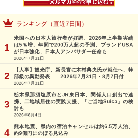
ランキング（直近7日間）
米国への日本人旅行者が好調、2026年上半期実績
は5％増、年間で200万人超の予測、ブランドUSA
が日本強化、日本人アンバサダー任命も
2026年7月31日
【人事】観光庁、新長官に木村典央氏が就任へ、幹
部級の異動発表 ―2026年7月31日・8月7日付
2026年7月31日
栃木県那須塩原市とJR東日本、関係人口創出で連
携、二地域居住の実践支援、「ご当地Suica」の検
討も
2026年8月4日
熊本地震、県内の宿泊キャンセルは約6.5万人泊、
約9億円にのぼる見込み