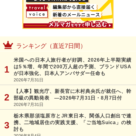
ランキング（直近7日間）
米国への日本人旅行者が好調、2026年上半期実績
は5％増、年間で200万人超の予測、ブランドUSA
が日本強化、日本人アンバサダー任命も
2026年7月31日
【人事】観光庁、新長官に木村典央氏が就任へ、幹
部級の異動発表 ―2026年7月31日・8月7日付
2026年7月31日
栃木県那須塩原市とJR東日本、関係人口創出で連
携、二地域居住の実践支援、「ご当地Suica」の検
討も
2026年8月4日