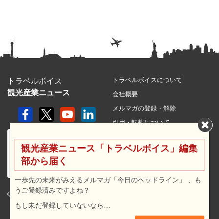
トラベルボイスについて
トラベルボイス
観光産業ニュース
会社概要
メルマガの登録・解除
引用・転載について
プライバシーポリシー
観光産業ニュース「トラベルボイス」編集
利用規約
部から届く
サイトマップ
広告メニュー・料金
一歩先の未来がみえるメルマガ「今日のヘッドライン」 、も
うご登録済みですよね？
プレスリリース窓口
© 2026 travel voice.
もし未だ登録していないなら…
求人広告