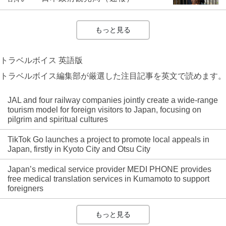
もっと見る
トラベルボイス 英語版
トラベルボイス編集部が厳選した注目記事を英文で読めます。
JAL and four railway companies jointly create a wide-range
tourism model for foreign visitors to Japan, focusing on
pilgrim and spiritual cultures
TikTok Go launches a project to promote local appeals in
Japan, firstly in Kyoto City and Otsu City
Japan’s medical service provider MEDI PHONE provides
free medical translation services in Kumamoto to support
foreigners
もっと見る