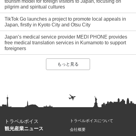
tourism model for foreign visitors to Japan, focusing on
pilgrim and spiritual cultures
TikTok Go launches a project to promote local appeals in
Japan, firstly in Kyoto City and Otsu City
Japan’s medical service provider MEDI PHONE provides
free medical translation services in Kumamoto to support
foreigners
もっと見る
トラベルボイスについて
トラベルボイス
観光産業ニュース
会社概要