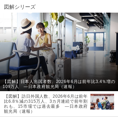
図解シリーズ
【図解】日本人出国者数、2026年6月は前年比3.4％増の
109万人 ―日本政府観光局（速報）
【図解】訪日外国人数、2026年6月は前年
比6.8％減の315万人、3カ月連続で前年割
れも、15市場では過去最多 ―日本政府
観光局（速報）