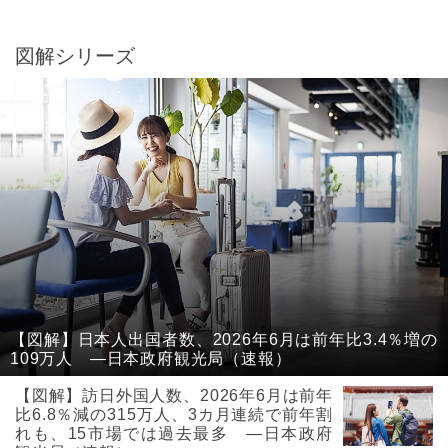
図解シリーズ
【図解】日本人出国者数、2026年6月は前年比3.4％増の
109万人 ―日本政府観光局（速報）
【図解】訪日外国人数、2026年6月は前年
比6.8％減の315万人、3カ月連続で前年割
れも、15市場では過去最多 ―日本政府