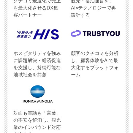
クチコミ最適化で売上
観光・宿泊運営を、
を最大化させるDX集
AI×テクノロジーで再
客パートナー
設計する
ホスピタリティを強み
顧客のクチコミを分析
に課題解決・経済促進
し、顧客体験をAIで最
を支援し、持続可能な
大化するプラットフォ
地域社会を共創
ーム
対面も電話も「言葉」
の不安を解消し、観光
業のインバウンド対応