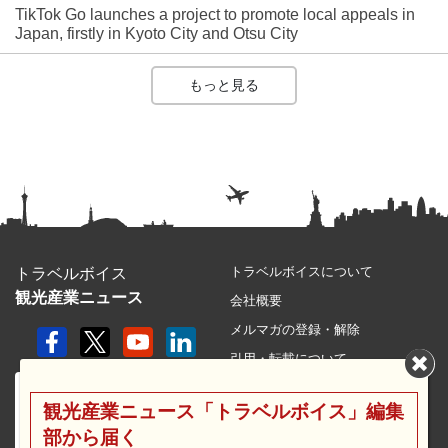
TikTok Go launches a project to promote local appeals in
Japan, firstly in Kyoto City and Otsu City
もっと見る
トラベルボイスについて
トラベルボイス
観光産業ニュース
会社概要
メルマガの登録・解除
引用・転載について
プライバシーポリシー
観光産業ニュース「トラベルボイス」編集
利用規約
部から届く
サイトマップ