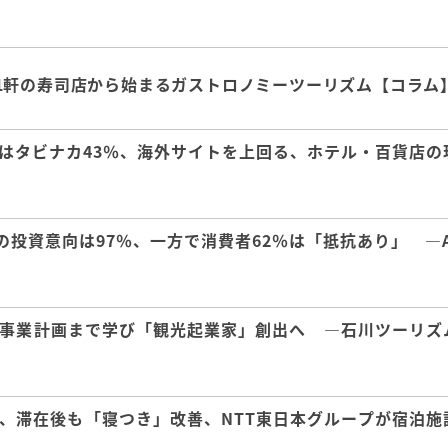
1軒の寿司店から始まるガストロノミーツーリズム【コラム
はタビナカ43％、海外サイトを上回る、ホテル・百貨店の
の投資意向は97％、一方で消費者62％は「抵抗あり」 ―A
事業計画まで学び「観光起業家」創出へ ―石川ツーリズ
、滞在後も「寝つき」改善、NTT東日本グループが宿泊施