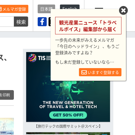
日本語
English
メルマガ登録
検索
メニュー
観光産業ニュース「トラベ
ルボイス」編集部から届く
一歩先の未来がみえるメルマガ
「今日のヘッドライン」 、もうご
登録済みですよね？
ス、
もし未だ登録していないなら…
いますぐ登録する
を印刷
【旅行テックの国際サミット＠スペイン】