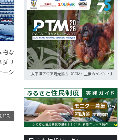
み物な
メダリ
ケーシ
【太平洋アジア観光協会（PATA）主催のイベント】
を印刷