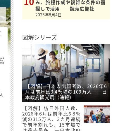
み、旅程作成や複雑な条件の宿
探しで活用 ―読売広告社
2026年8月4日
ビ
図解シリーズ
【図解】日本人出国者数、2026年6
最
月は前年比3.4％増の109万人 ―日
ス
本政府観光局（速報）
【図解】訪日外国人数、
2026年6月は前年比6.8％
減の315万人、3カ月連続
で前年割れも、15市場で
は過去最多 ―日本政府