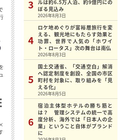
ルは約6.5万人泊、約9億円にの
ぼる見込み
で
2026年8月3日
行
ロケ地めぐりが富裕層旅行を変
える、観光地にもたらす効果と
功罪、世界で人気の「ホワイ
ト・ロータス」次の舞台は南仏
2026年8月3日
国土交通省、「交通空白」解消
を
へ認定制度を創設、全国の市区
ュ
町村を対象に、取り組みを「見
える化」
2026年8月5日
宿泊主体型ホテルの勝ち筋と
は？ 管理システムの統一で高
度分析、海外では「日本人の企
×
業」ということ自体がブランド
す
に
2026年8月3日