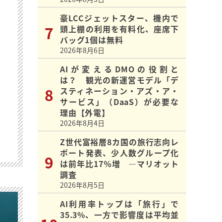
豪LCCジェットスター、機内で
頭上棚の利用を有料化、座席下
バッグ1個は無料
2026年8月6日
AIが変えるDMOの役割と
は？ 観光の新運営モデル「デ
スティネーション・アズ・ア・
サービス」（DaaS）が必要な
理由【外電】
2026年8月4日
Z世代富裕層8カ国の旅行志向レ
ポート発表、少人数グループ化
は前年比17％増 ―マリオット
調査
2026年8月5日
AI利用率トップは「旅行」で
35.3%、一方で影響度は平均並