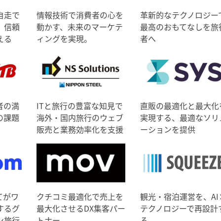
自走で
情報技術で消費者の心を
革新的なテクノロジー
、信頼
動かす、未来のマーケテ
最高のおもてなしを旅
える
ィングを実現。
者へ
者の満
ITと旅行の豊富な知見で
直販の最適化と最大化
の課題
海外・国内旅行のウェブ
実現する、最適なソリ
販売と業務効率化を支援
ーションを提供
てがワ
クチコミ最適化で売上を
観光・宿泊運営を、AI
するグ
最大化させるDX集客パー
テクノロジーで再設計
ン旅行
トナー
る