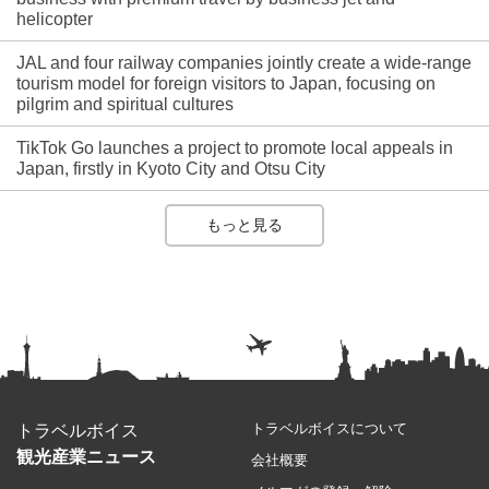
helicopter
JAL and four railway companies jointly create a wide-range
tourism model for foreign visitors to Japan, focusing on
pilgrim and spiritual cultures
TikTok Go launches a project to promote local appeals in
Japan, firstly in Kyoto City and Otsu City
もっと見る
トラベルボイスについて
トラベルボイス
観光産業ニュース
会社概要