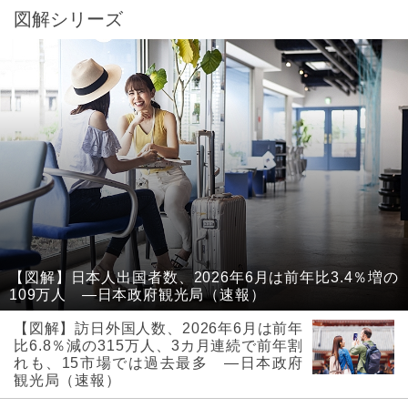
図解シリーズ
【図解】日本人出国者数、2026年6月は前年比3.4％増の
109万人 ―日本政府観光局（速報）
【図解】訪日外国人数、2026年6月は前年
比6.8％減の315万人、3カ月連続で前年割
れも、15市場では過去最多 ―日本政府
観光局（速報）