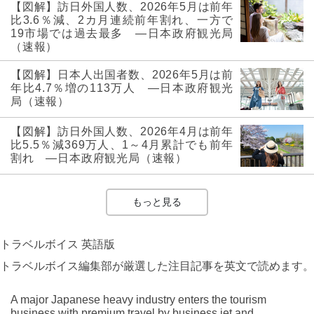
【図解】訪日外国人数、2026年5月は前年
比3.6％減、2カ月連続前年割れ、一方で
19市場では過去最多 ―日本政府観光局
（速報）
【図解】日本人出国者数、2026年5月は前
年比4.7％増の113万人 ―日本政府観光
局（速報）
【図解】訪日外国人数、2026年4月は前年
比5.5％減369万人、1～4月累計でも前年
割れ ―日本政府観光局（速報）
もっと見る
トラベルボイス 英語版
トラベルボイス編集部が厳選した注目記事を英文で読めます。
A major Japanese heavy industry enters the tourism
business with premium travel by business jet and