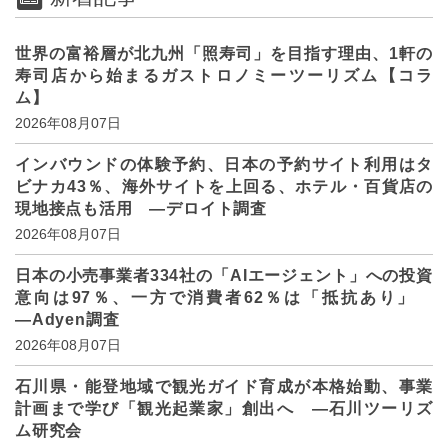
世界の富裕層が北九州「照寿司」を目指す理由、1軒の
寿司店から始まるガストロノミーツーリズム【コラ
ム】
2026年08月07日
インバウンドの体験予約、日本の予約サイト利用はタ
ビナカ43％、海外サイトを上回る、ホテル・百貨店の
現地接点も活用 ―デロイト調査
2026年08月07日
日本の小売事業者334社の「AIエージェント」への投資
意向は97％、一方で消費者62％は「抵抗あり」
―Adyen調査
2026年08月07日
石川県・能登地域で観光ガイド育成が本格始動、事業
計画まで学び「観光起業家」創出へ ―石川ツーリズ
ム研究会