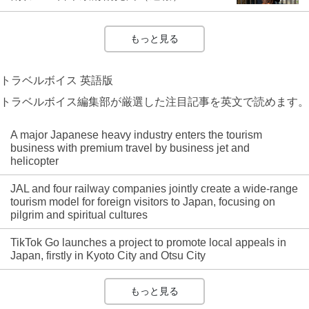
もっと見る
トラベルボイス 英語版
トラベルボイス編集部が厳選した注目記事を英文で読めます。
A major Japanese heavy industry enters the tourism
business with premium travel by business jet and
helicopter
JAL and four railway companies jointly create a wide-range
tourism model for foreign visitors to Japan, focusing on
pilgrim and spiritual cultures
TikTok Go launches a project to promote local appeals in
Japan, firstly in Kyoto City and Otsu City
もっと見る