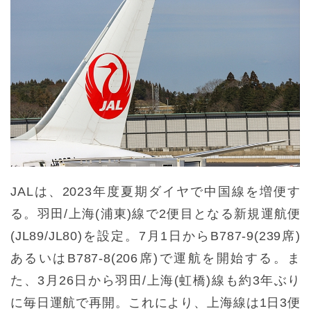
JALは、2023年度夏期ダイヤで中国線を増便す
る。羽田/上海(浦東)線で2便目となる新規運航便
(JL89/JL80)を設定。7月1日からB787-9(239席)
あるいはB787-8(206席)で運航を開始する。ま
た、3月26日から羽田/上海(虹橋)線も約3年ぶり
に毎日運航で再開。これにより、上海線は1日3便