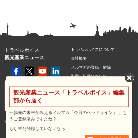
トラベルボイスについて
トラベルボイス
観光産業ニュース
会社概要
メルマガの登録・解除
引用・転載について
プライバシーポリシー
観光産業ニュース「トラベルボイス」編集
利用規約
部から届く
サイトマップ
広告メニュー・料金
一歩先の未来がみえるメルマガ「今日のヘッドライン」 、も
うご登録済みですよね？
プレスリリース窓口
© 2026 travel voice.
もし未だ登録していないなら…
求人広告