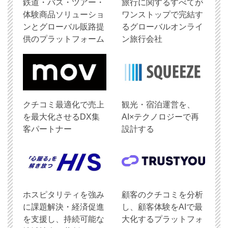
鉄道・バス・ツアー・
旅行に関するすべてが
体験商品ソリューショ
ワンストップで完結す
ンとグローバル販路提
るグローバルオンライ
供のプラットフォーム
ン旅行会社
クチコミ最適化で売上
観光・宿泊運営を、
を最大化させるDX集
AI×テクノロジーで再
客パートナー
設計する
ホスピタリティを強み
顧客のクチコミを分析
に課題解決・経済促進
し、顧客体験をAIで最
を支援し、持続可能な
大化するプラットフォ