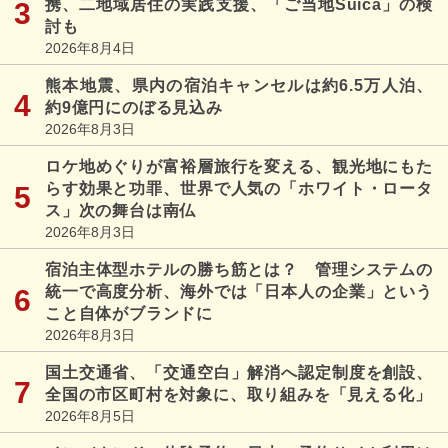
携、二地域居住の実践支援、「ご当地Suica」の検
討も
2026年8月4日
熊本地震、県内の宿泊キャンセルは約6.5万人泊、
約9億円にのぼる見込み
2026年8月3日
ロケ地めぐりが富裕層旅行を変える、観光地にもた
らす効果と功罪、世界で人気の「ホワイト・ロータ
ス」次の舞台は南仏
2026年8月3日
宿泊主体型ホテルの勝ち筋とは？ 管理システムの
統一で高度分析、海外では「日本人の企業」という
こと自体がブランドに
2026年8月3日
国土交通省、「交通空白」解消へ認定制度を創設、
全国の市区町村を対象に、取り組みを「見える化」
2026年8月5日