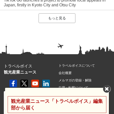
TikTok Go launches a project to promote local appeals in
Japan, firstly in Kyoto City and Otsu City
もっと見る
トラベルボイスについて
トラベルボイス
観光産業ニュース
会社概要
メルマガの登録・解除
引用・転載について
プライバシーポリシー
観光産業ニュース「トラベルボイス」編集
利用規約
部から届く
サイトマップ